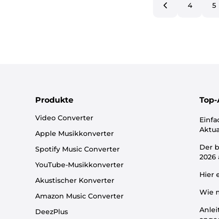
4
5
Produkte
Top-
Video Converter
Einfa
Aktua
Apple Musikkonverter
Der b
Spotify Music Converter
2026
YouTube-Musikkonverter
Hier 
Akustischer Konverter
Wie m
Amazon Music Converter
Anlei
DeezPlus