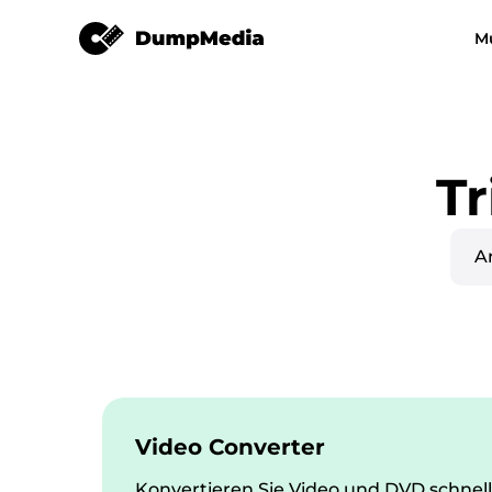
M
Jeder Musikkonverter
Video Converter
Spotify zu mp3
YouTube Music
Apple Musikkonverter
Tr
Amazon Music Converter
DeezPlus
Line Music Converter
Playlist-Übertragung
Video Converter
Konvertieren Sie Video und DVD schnel