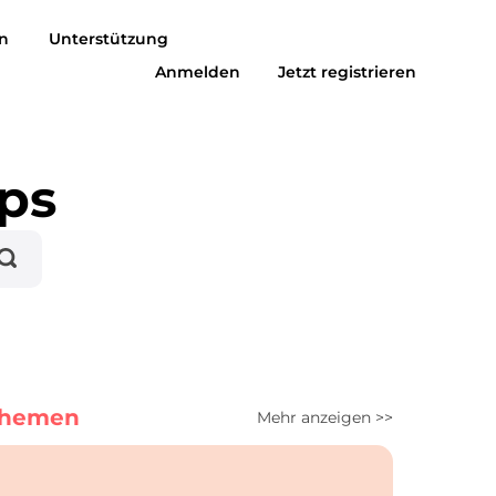
n
Unterstützung
Anmelden
Jetzt registrieren
usic zu MP3
Suno zu MP3
pps
Themen
Mehr anzeigen >>