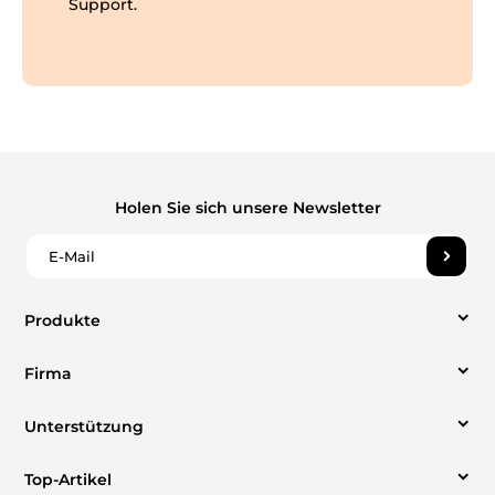
Support.
Holen Sie sich unsere Newsletter
Produkte
Firma
Video Converter
Unterstützung
Über uns
Apple Musikkonverter
Top-Artikel
Hilfezentrum
Kontakt aufnehmen