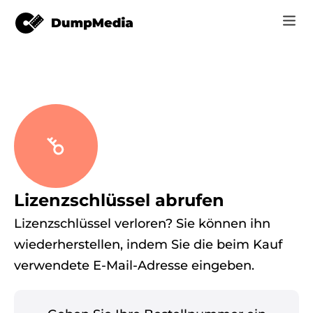
Musik
Anmelden
Video
Spotify zu mp3
Jetzt registrieren
Online-Tools
YouTube Music zu MP3
r
Shop
Apple Music zu MP3
Lizenzschlüssel abrufen
Wie man
Lizenzschlüssel verloren? Sie können ihn
Amazon Music zu MP3
Unterstützung
wiederherstellen, indem Sie die beim Kauf
er
Suno zu MP3
verwendete E-Mail-Adresse eingeben.
er