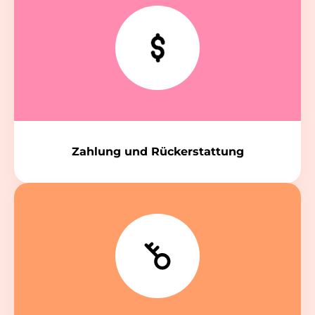
er
Zahlung und Rückerstattung
verter