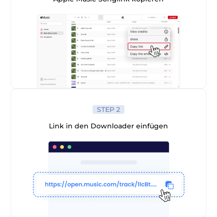
er
STEP 2
Link in den Downloader einfügen
verter