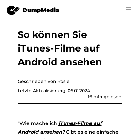
So können Sie
Musik
Anmelden
iTunes-Filme auf
Video
Spotify zu mp3
Jetzt registrieren
Android ansehen
Online-Tools
YouTube Music zu MP3
r
Shop
Geschrieben von Rosie
Apple Music zu MP3
Letzte Aktualisierung: 06.01.2024
Wie man
16 min gelesen
Amazon Music zu MP3
Unterstützung
er
Suno zu MP3
"Wie mache ich
iTunes-Filme auf
Android ansehen?
Gibt es eine einfache
er