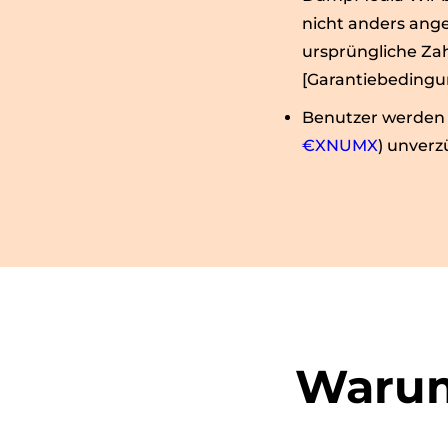
nicht anders ang
ursprüngliche Za
[Garantiebedingun
Benutzer werden 
€XNUMX
) unverz
Warum