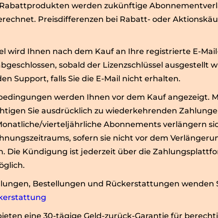
er Rabattprodukten werden zukünftige Abonnementve
erechnet. Preisdifferenzen bei Rabatt- oder Aktionskä
el wird Ihnen nach dem Kauf an Ihre registrierte E-Mai
abgeschlossen, sobald der Lizenzschlüssel ausgestellt w
en Support, falls Sie die E-Mail nicht erhalten.
dingungen werden Ihnen vor dem Kauf angezeigt. Mit
htigen Sie ausdrücklich zu wiederkehrenden Zahlun
Monatliche/vierteljährliche Abonnements verlängern s
hnungszeitraums, sofern sie nicht vor dem Verlänger
 Die Kündigung ist jederzeit über die Zahlungsplattf
glich.
hlungen, Bestellungen und Rückerstattungen wenden Sie
kerstattung
ten eine 30-tägige Geld-zurück-Garantie für berechti