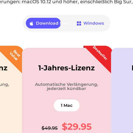
ungen: macOS 10.12 und höher, einschließlich Big Sur,
Download Mac
Windows
Bestseller
B
s
t
a
l
u
e
V
e
nz
1-Jahres-Lizenz
ung,
Automatische Verlängerung,
jederzeit kündbar
1 Mac
$29.95
$49.95