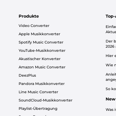
Produkte
Top-
Video Converter
Einfa
Aktua
Apple Musikkonverter
Der b
Spotify Music Converter
2026
YouTube-Musikkonverter
Hier 
Akustischer Konverter
Wie m
Amazon Music Converter
Anlei
DeezPlus
ange
Pandora Musikkonverter
So ko
Line Music Converter
New 
SoundCloud-Musikkonverter
Playlist-Übertragung
Was i