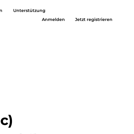
n
Unterstützung
Anmelden
Jetzt registrieren
usic zu MP3
Suno zu MP3
c)