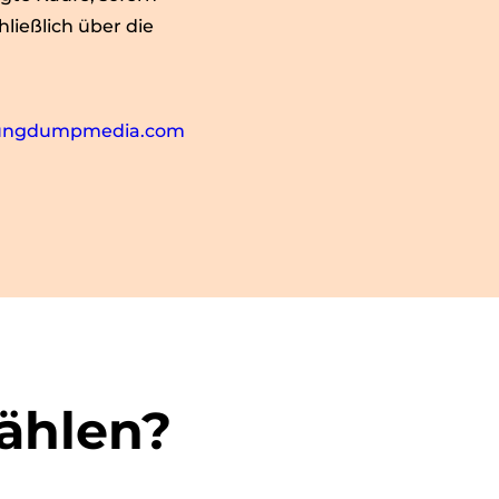
ießlich über die
zungdumpmedia.com
ählen?