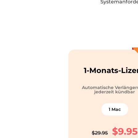
Systemanforder
1-Monats-Lize
Automatische Verlänger
jederzeit kündbar
1 Mac
$9.95
$29.95