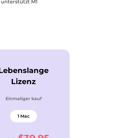
 unterstützt M1
Lebenslange
Lizenz
Einmaliger kauf
1 Mac