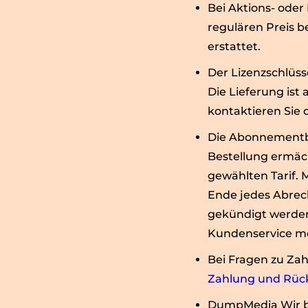
Bei Aktions- od
regulären Preis b
erstattet.
Der Lizenzschlüss
Die Lieferung ist 
kontaktieren Sie d
Die Abonnementbe
Bestellung ermäc
gewählten Tarif. 
Ende jedes Abrec
gekündigt werden.
Kundenservice mö
Bei Fragen zu Za
Zahlung und Rüc
DumpMedia Wir bie