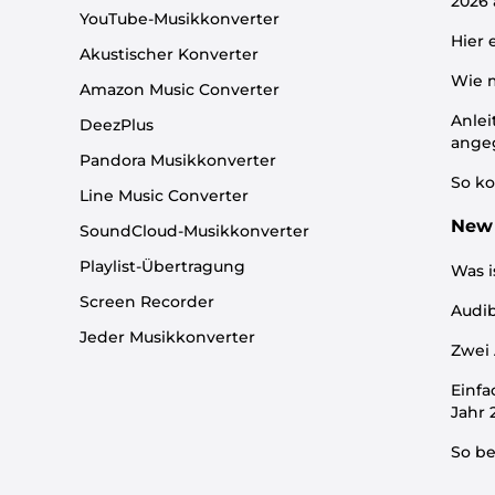
2026
YouTube-Musikkonverter
Hier 
Akustischer Konverter
Wie m
Amazon Music Converter
Anlei
DeezPlus
ange
Pandora Musikkonverter
So ko
Line Music Converter
New 
SoundCloud-Musikkonverter
Playlist-Übertragung
Was i
Screen Recorder
Audib
Jeder Musikkonverter
Zwei 
Einfa
Jahr
So be