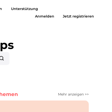
n
Unterstützung
Anmelden
Jetzt registrieren
usic zu MP3
Suno zu MP3
pps
Themen
Mehr anzeigen >>