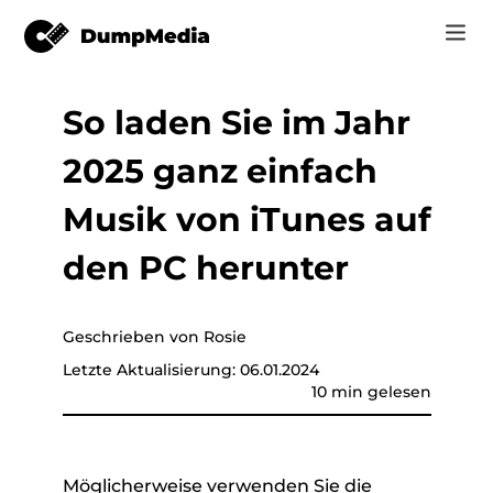
So laden Sie im Jahr
Musik
Anmelden
2025 ganz einfach
Video
Spotify zu mp3
Jetzt registrieren
Musik von iTunes auf
Online-Tools
YouTube Music zu MP3
den PC herunter
r
Shop
Apple Music zu MP3
Wie man
Geschrieben von Rosie
Amazon Music zu MP3
Letzte Aktualisierung: 06.01.2024
Unterstützung
10 min gelesen
er
Suno zu MP3
er
Möglicherweise verwenden Sie die