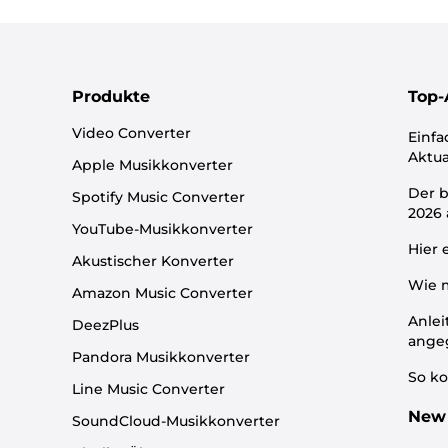
Produkte
Top-
Video Converter
Einfa
Aktua
Apple Musikkonverter
Der b
Spotify Music Converter
2026
YouTube-Musikkonverter
Hier 
Akustischer Konverter
Wie m
Amazon Music Converter
Anlei
DeezPlus
ange
Pandora Musikkonverter
So ko
Line Music Converter
New 
SoundCloud-Musikkonverter