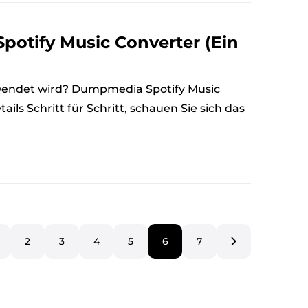
otify Music Converter (Ein
rwendet wird? Dumpmedia Spotify Music
ails Schritt für Schritt, schauen Sie sich das
2
3
4
5
6
7