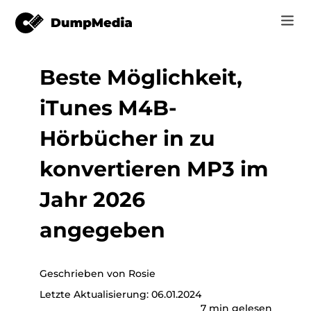
Beste Möglichkeit,
Musik
Anmelden
iTunes M4B-
Video
Spotify zu mp3
Jetzt registrieren
Hörbücher in zu
Online-Tools
YouTube Music zu MP3
konvertieren MP3 im
r
Shop
Apple Music zu MP3
Jahr 2026
Wie man
Amazon Music zu MP3
angegeben
Unterstützung
er
Suno zu MP3
Geschrieben von Rosie
Letzte Aktualisierung: 06.01.2024
er
7 min gelesen