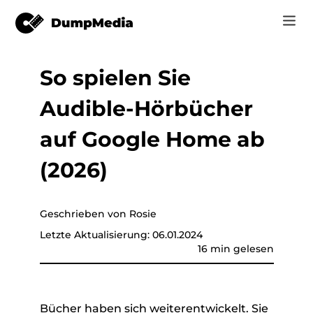
So spielen Sie
Musik
Anmelden
Audible-Hörbücher
Video
Spotify zu mp3
Jetzt registrieren
auf Google Home ab
Online-Tools
YouTube Music zu MP3
(2026)
r
Shop
Apple Music zu MP3
Wie man
Geschrieben von Rosie
Amazon Music zu MP3
Letzte Aktualisierung: 06.01.2024
Unterstützung
16 min gelesen
er
Suno zu MP3
er
Bücher haben sich weiterentwickelt. Sie