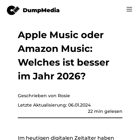
Apple Music oder
Musik
Anmelden
Amazon Music:
Video
Spotify zu mp3
Jetzt registrieren
Welches ist besser
Online-Tools
YouTube Music zu MP3
im Jahr 2026?
r
Shop
Apple Music zu MP3
Wie man
Geschrieben von Rosie
Amazon Music zu MP3
Letzte Aktualisierung: 06.01.2024
Unterstützung
22 min gelesen
er
Suno zu MP3
er
Im heutigen digitalen Zeitalter haben