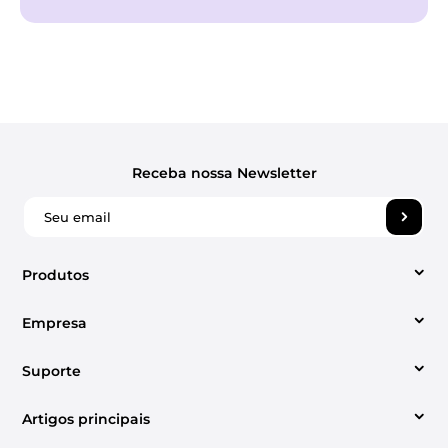
Receba nossa Newsletter
Produtos
Empresa
Conversor de vídeo
Suporte
Sobre Nós
Conversor de música da Apple
Artigos principais
Centro de suporte
Contato