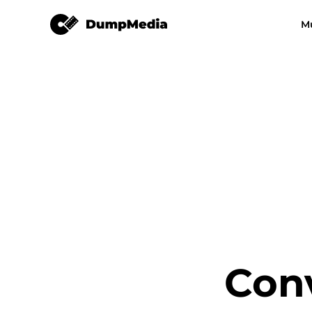
Conversor de Música do YouTube
M
Qualquer conversor de música
Conversor de víde
Spotify para mp3
Música do YouT
MP3
Conversor de música da Apple
Amazon Music Converter
Deez Plus
Conversor de música em linha
Con
Transferência de lista de
reprodução