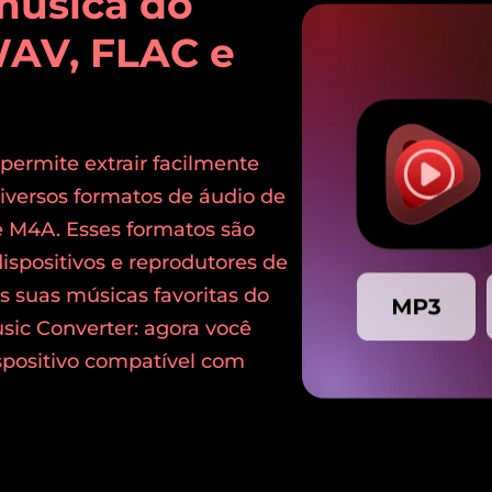
música do
AV, FLAC e
rmite extrair facilmente
versos formatos de áudio de
e M4A. Esses formatos são
spositivos e reprodutores de
s suas músicas favoritas do
c Converter: agora você
spositivo compatível com