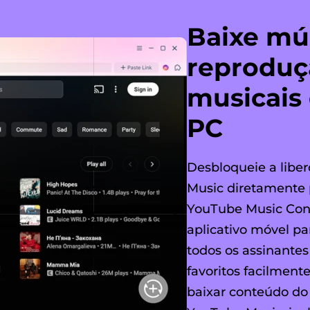
Baixe mús
reproduçã
musicais
PC
Desbloqueie a libe
Music diretamente
YouTube Music Conve
aplicativo móvel p
todos os assinantes
favoritos facilment
baixar conteúdo do