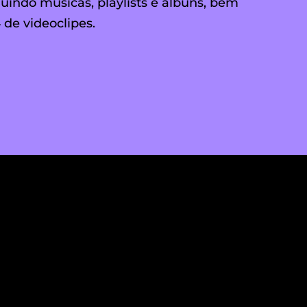
uindo músicas, playlists e álbuns, bem
de videoclipes.