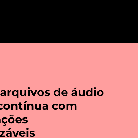
 arquivos de áudio
 contínua com
ações
záveis