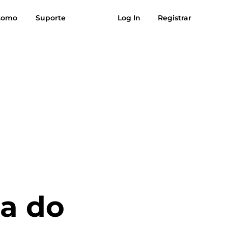
es
Como
Avaliações
Suporte
Log In
Registrar
Download grátis
Comprar agora
úsica para
Sol para MP3
MP3
a do