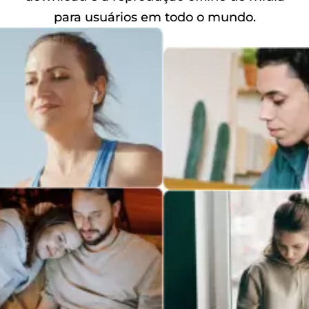
para usuários em todo o mundo.
andora
m linha
SoundCloud
de reprodução