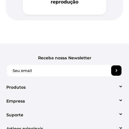
reprodução
Receba nossa Newsletter
Produtos
Empresa
Conversor de vídeo
Suporte
Sobre Nós
Conversor de música da Apple
Artigos principais
Centro de suporte
Contato