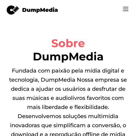
Music
Log In
Sobre
Vídeo
Spotify para mp3
 música
DumpMedia
Registrar
Ferramentas on-line
Música do YouTube para MP3
Fundada com paixão pela mídia digital e
r
Loja
tecnologia, DumpMedia Nossa empresa se
Música da Apple para MP3
dedica a ajudar os usuários a desfrutar de
Como
a Apple
suas músicas e audiolivros favoritos com
Amazon Música para MP3
Suporte
mais liberdade e flexibilidade.
o YouTube
Sol para MP3
Desenvolvemos soluções multimídia
inovadoras que simplificam a conversão, o
er
download e a reprodução offline de mídia