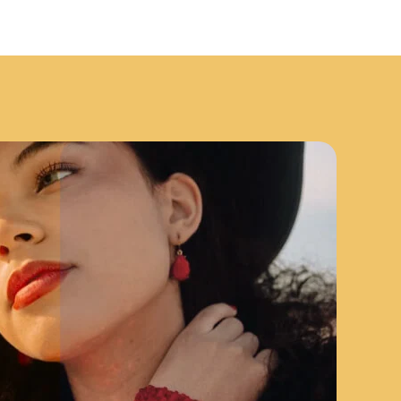
Aprimore o vídeo
Melhore a qualidade de
vídeo, o brilho e remova o
ruído de vídeo.