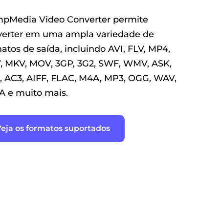
ao vídeo.
pMedia Video Converter permite
verter em uma ampla variedade de
atos de saída, incluindo AVI, FLV, MP4,
Adicionar faixa de
, MKV, MOV, 3GP, 3G2, SWF, WMV, ASK,
áudio
, AC3, AIFF, FLAC, M4A, MP3, OGG, WAV,
Suporta faixa de áudio
 e muito mais.
externa e faixa multi0audio.
eja os formatos suportados
Rodar / Inverter
Gire e vire o arquivo de
vídeo com poucos cliques.