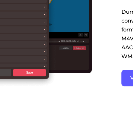
Dum
con
form
M4V
AAC
WMA
V