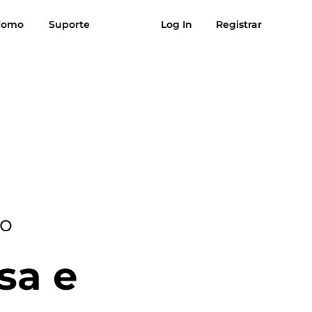
es
Como
Avaliações
Suporte
Log In
Registrar
Download grátis
Comprar agora
úsica para
Sol para MP3
MP3
eo
sa e