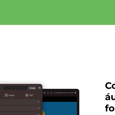
Co
á
f