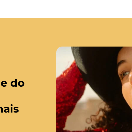
de do
mais