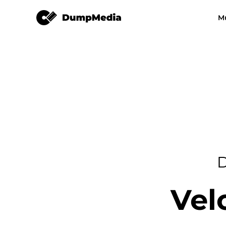
Conversor de vídeo
M
Qualquer conversor de música
Conversor de víde
Spotify para mp3
Música do YouT
MP3
Conversor de música da Apple
Amazon Music Converter
Deez Plus
D
Conversor de música em linha
Vel
Transferência de lista de
reprodução