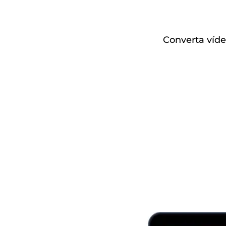
Converta víd
Download
grátis
Comprar
agora