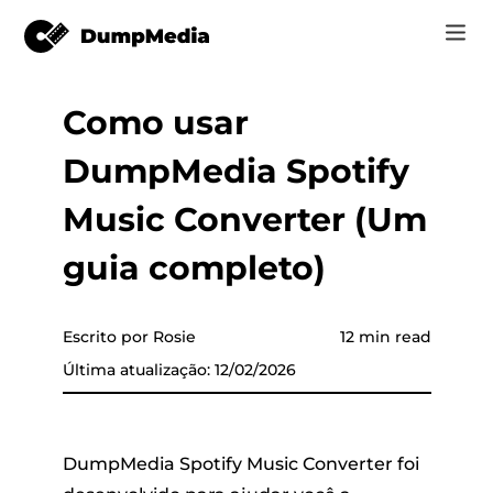
Como usar
Music
Log In
DumpMedia Spotify
Vídeo
Spotify para mp3
 música
Registrar
Music Converter (Um
Ferramentas on-line
Música do YouTube para MP3
guia completo)
r
Loja
Música da Apple para MP3
Como
a Apple
Escrito por Rosie
12 min read
Amazon Música para MP3
Última atualização: 12/02/2026
Suporte
o YouTube
Sol para MP3
DumpMedia Spotify Music Converter foi
er