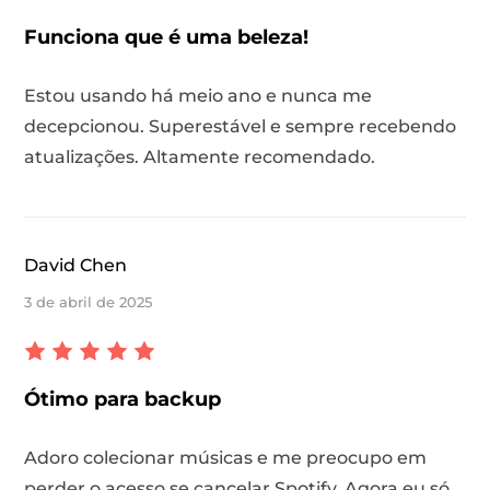
Funciona que é uma beleza!
Estou usando há meio ano e nunca me
decepcionou. Superestável e sempre recebendo
atualizações. Altamente recomendado.
andora
David Chen
m linha
3 de abril de 2025
SoundCloud
Ótimo para backup
de reprodução
Adoro colecionar músicas e me preocupo em
perder o acesso se cancelar Spotify. Agora eu só