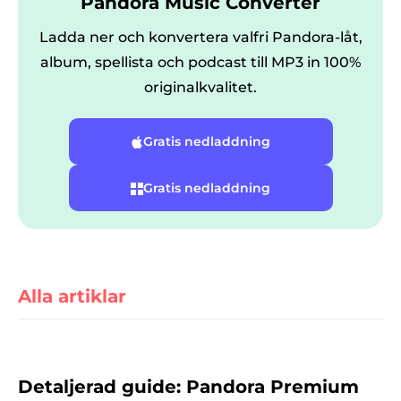
Pandora Music Converter
Ladda ner och konvertera valfri Pandora-låt,
album, spellista och podcast till MP3 in 100%
originalkvalitet.
Gratis nedladdning
er
Gratis nedladdning
e
Alla artiklar
erterare
Detaljerad guide: Pandora Premium