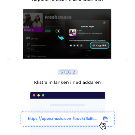
er
STEG 2
e
Klistra in länken i nedladdaren
erterare