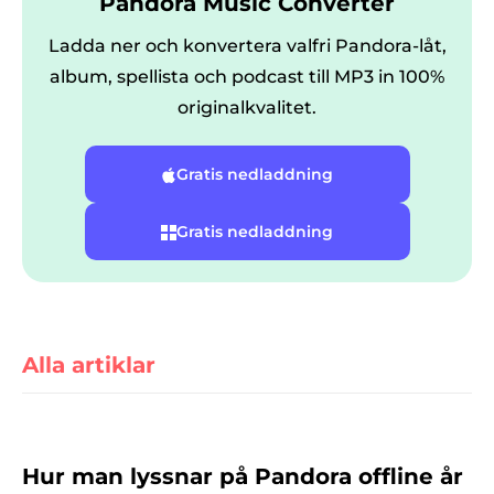
Pandora Music Converter
Ladda ner och konvertera valfri Pandora-låt,
album, spellista och podcast till MP3 in 100%
originalkvalitet.
Gratis nedladdning
er
Gratis nedladdning
e
Alla artiklar
erterare
Hur man lyssnar på Pandora offline år