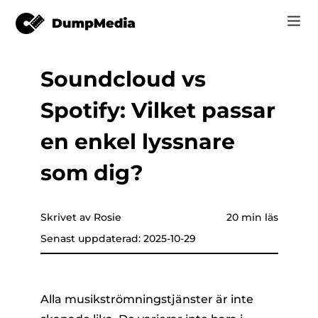
Soundcloud vs
Music
Logga in
Spotify: Vilket passar
Video
Spotify till mp3
are som helst
Registrera
en enkel lyssnare
Online-verktyg
YouTube Musik till MP3
som dig?
r
HITTA BUTIK
Apple Music till MP3
Hur
Skrivet av Rosie
20 min läs
Amazon musik till MP3
Senast uppdaterad: 2025-10-29
Support
er
Suno till MP3
Alla musikströmningstjänster är inte
er