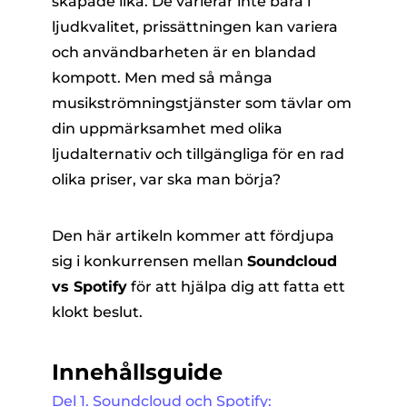
skapade lika. De varierar inte bara i
ljudkvalitet, prissättningen kan variera
och användbarheten är en blandad
kompott. Men med så många
musikströmningstjänster som tävlar om
din uppmärksamhet med olika
ljudalternativ och tillgängliga för en rad
er
olika priser, var ska man börja?
Den här artikeln kommer att fördjupa
e
sig i konkurrensen mellan
Soundcloud
vs Spotify
för att hjälpa dig att fatta ett
erterare
klokt beslut.
Innehållsguide
Del 1. Soundcloud och Spotify: