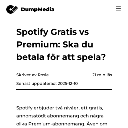
Spotify Gratis vs
Music
Logga in
Premium: Ska du
Video
Spotify till mp3
are som helst
Registrera
betala för att spela?
Online-verktyg
YouTube Musik till MP3
r
HITTA BUTIK
Skrivet av Rosie
21 min läs
Apple Music till MP3
Senast uppdaterad: 2025-12-10
Hur
Amazon musik till MP3
Support
er
Suno till MP3
Spotify erbjuder två nivåer, ett gratis,
annonsstödt abonnemang och några
olika Premium-abonnemang. Även om
er