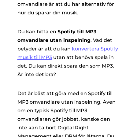
omvandlare är att du har alternativ för
hur du sparar din musik.
Du kan hitta en
Spotify till MP3
omvandlare utan inspelning
. Vad det
betyder är att du kan
konvertera Spotify
musik till MP3
utan att behöva spela in
er
det. Du kan direkt spara den som MP3.
Är inte det bra?
e
Det är bäst att göra med en Spotify till
erterare
MP3 omvandlare utan inspelning. Även
om en typisk Spotify till MP3
omvandlaren gör jobbet, kanske den
inte kan ta bort Digital Right
Management eller DRM för låtarna. Du