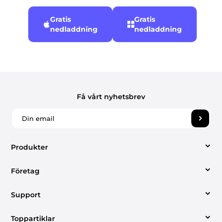
Gratis
Gratis
nedladdning
nedladdning
Få vårt nyhetsbrev
Produkter
Företag
Video Converter
Support
Om oss
Apple Music Converter
Toppartiklar
Supportcenter
Kontakta oss