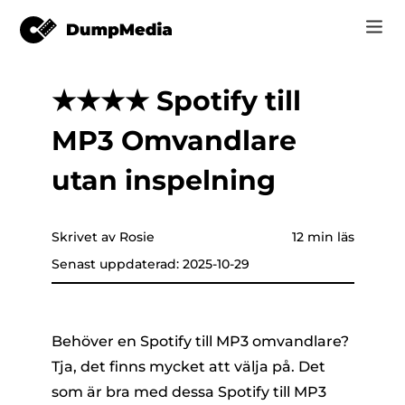
★★★★ Spotify till
Music
Logga in
MP3 Omvandlare
Video
Spotify till mp3
are som helst
Registrera
utan inspelning
Online-verktyg
YouTube Musik till MP3
r
HITTA BUTIK
Skrivet av Rosie
12 min läs
Apple Music till MP3
Senast uppdaterad: 2025-10-29
Hur
Amazon musik till MP3
Support
er
Suno till MP3
Behöver en Spotify till MP3 omvandlare?
Tja, det finns mycket att välja på. Det
som är bra med dessa Spotify till MP3
er