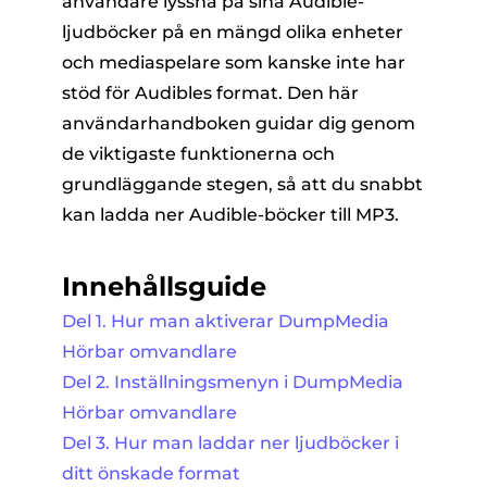
användare lyssna på sina Audible-
ljudböcker på en mängd olika enheter
och mediaspelare som kanske inte har
stöd för Audibles format. Den här
användarhandboken guidar dig genom
de viktigaste funktionerna och
grundläggande stegen, så att du snabbt
er
kan ladda ner Audible-böcker till MP3.
Innehållsguide
e
Del 1. Hur man aktiverar DumpMedia
Hörbar omvandlare
erterare
Del 2. Inställningsmenyn i DumpMedia
Hörbar omvandlare
Del 3. Hur man laddar ner ljudböcker i
ditt önskade format