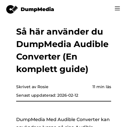
Så här använder du
Music
Logga in
DumpMedia Audible
Video
Spotify till mp3
are som helst
Registrera
Converter (En
Online-verktyg
YouTube Musik till MP3
komplett guide)
r
HITTA BUTIK
Apple Music till MP3
Hur
Skrivet av Rosie
11 min läs
Amazon musik till MP3
Senast uppdaterad: 2026-02-12
Support
er
Suno till MP3
DumpMedia Med Audible Converter kan
er