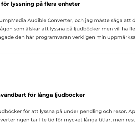
 för lyssning på flera enheter
umpMedia Audible Converter, och jag måste säga att d
gon som älskar att lyssna på ljudböcker men vill ha flex
ångade den här programvaran verkligen min uppmärks
vändbart för långa ljudböcker
udböcker för att lyssna på under pendling och resor. Ap
rteringen tar lite tid för mycket långa titlar, men result