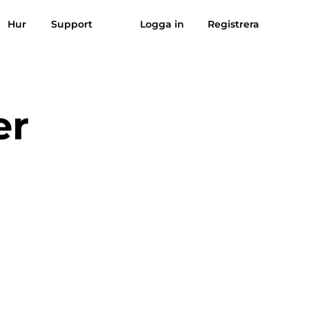
Hur
Support
Logga in
Registrera
sik till MP3
Suno till MP3
er