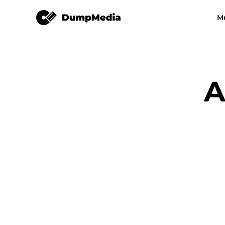
M
Vilken musikkonverterare s
Video Converter
helst
Spotify till mp3
YouTube Musik 
A
Apple Music Converter
Amazon Music Converter
DeezPlus
Linjemusikkonverterare
Överföring av spellista