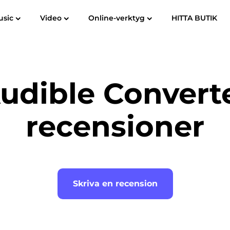
usic
Video
Online-verktyg
HITTA BUTIK
om
Spotify Music Converter
Screen Recorder
till MP3
Apple Music till MP3
Amazon mu
udible Convert
YouTube Music Converter
Hörbar omvandlare
recensioner
Pandora Music Converter
SoundCloud-musikkonverterare
Skriva en recension