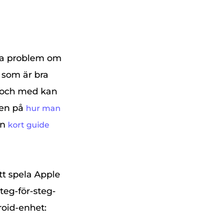
gra problem om
t som är bra
l och med kan
gen på
hur man
en
kort guide
tt spela Apple
teg-för-steg-
roid-enhet: