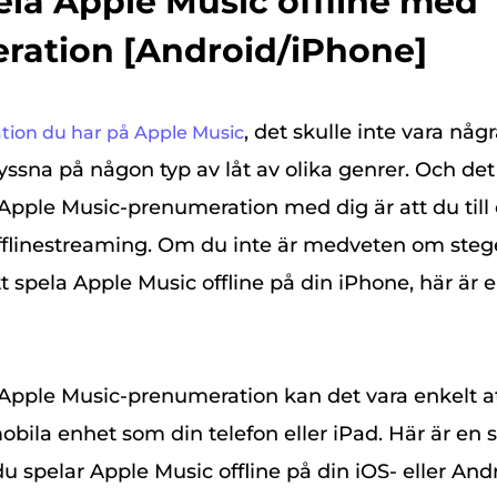
pela Apple Music offline med
ration [Android/iPhone]
, det skulle inte vara nå
ion du har på Apple Music
 lyssna på någon typ av låt av olika genrer. Och de
Apple Music-prenumeration med dig är att du til
offlinestreaming. Om du inte är medveten om ste
tt spela Apple Music offline på din iPhone, här är 
Apple Music-prenumeration kan det vara enkelt a
bila enhet som din telefon eller iPad. Här är en s
 spelar Apple Music offline på din iOS- eller And