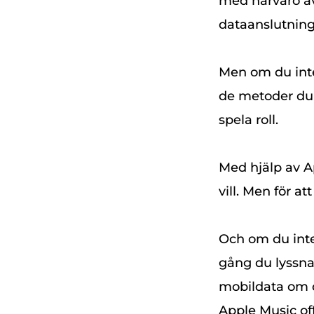
med närvaro av
dataanslutning 
Men om du inte
de metoder du
spela roll.
Med hjälp av A
vill. Men för a
Och om du inte
gång du lyssna
mobildata om d
Apple Music off