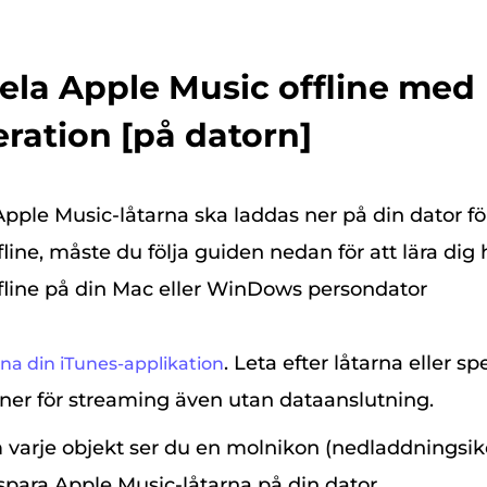
pela Apple Music offline med
ation [på datorn]
Apple Music-låtarna ska laddas ner på din dator fö
line, måste du följa guiden nedan för att lära dig 
fline på din Mac eller WinDows persondator
. Leta efter låtarna eller s
na din iTunes-applikation
a ner för streaming även utan dataanslutning.
m varje objekt ser du en molnikon (nedladdningsik
 spara Apple Music-låtarna på din dator.