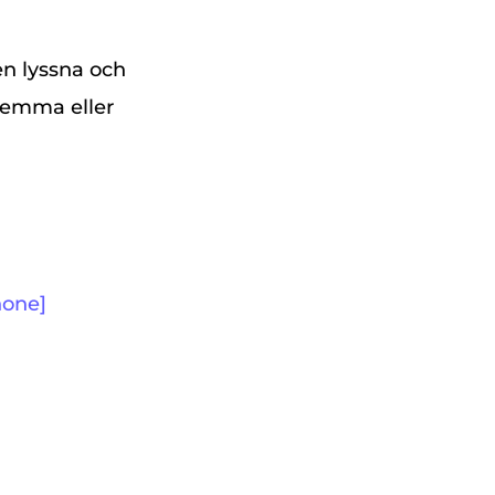
en lyssna och
 hemma eller
hone]