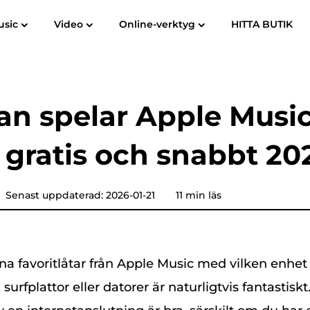
usic
Video
Online-verktyg
HITTA BUTIK
Användarhandbok
Vanliga frågor
om
Spotify Music Converter
Screen Recorder
till MP3
Apple Music till MP3
Amazon mu
n spelar Apple Musi
YouTube Music Converter
e gratis och snabbt 20
Hörbar omvandlare
Pandora Music Converter
Senast uppdaterad: 2026-01-21
11 min läs
SoundCloud-musikkonverterare
dina favoritlåtar från Apple Music med vilken enhe
 surfplattor eller datorer är naturligtvis fantastisk