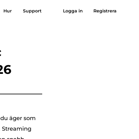
Hur
Support
Logga in
Registrera
Omdömen
Gratis nedladdning
Köp nu
sik till MP3
Suno till MP3
c
26
t du äger som
t. Streaming