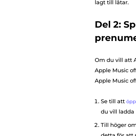
lagt till låtar.
Del 2: S
prenumer
Om du vill att 
Apple Music off
Apple Music of
Se till att
öpp
du vill ladd
Till höger o
detta för att