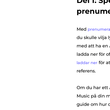
Del 1: S
prenume
Med
prenumerat
du skulle vilja
med att ha en 
ladda ner för 
för a
laddar ner
referens.
Om du har ett 
Music på din mo
guide om hur du