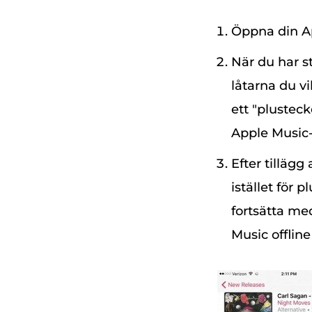
Öppna din Ap
När du har sta
låtarna du vi
ett "plustecke
Apple Music-
Efter tilläg
istället för 
fortsätta me
Music offlin