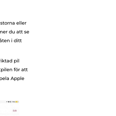
istorna eller
mer du att se
åten i ditt
iktad pil
pilen för att
pela Apple