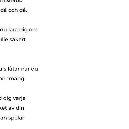
 en snabb
 då och då.
 du lära dig om
lle säkert
ls låtar när du
bonnemang.
 dig varje
ket av din
an spelar