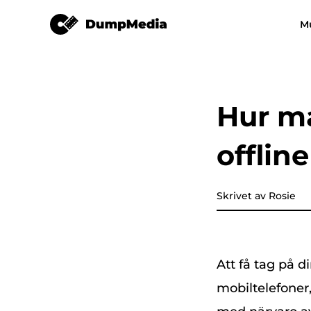
Apple Music Converter
M
Vilken musikkonverterare s
Video Converter
helst
Spotify till mp3
YouTube Musik 
Hur ma
Apple Music Converter
offlin
Amazon Music Converter
DeezPlus
Skrivet av Rosie
Linjemusikkonverterare
Att få tag på 
Överföring av spellista
mobiltelefoner,