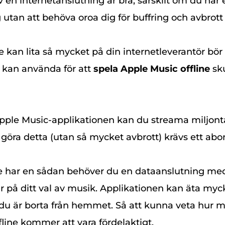
 en internetanslutning är bra, särskilt om du har
utan att behöva oroa dig för buffring och avbrott
 kan lita så mycket på din internetleverantör bör
 kan använda för att
spela Apple Music offline
sku
pple Music-applikationen kan du streama miljonta
tt göra detta (utan så mycket avbrott) krävs ett a
 har en sådan behöver du en dataanslutning med
r på ditt val av musik. Applikationen kan äta myc
u är borta från hemmet. Så att kunna veta hur m
line kommer att vara fördelaktigt.