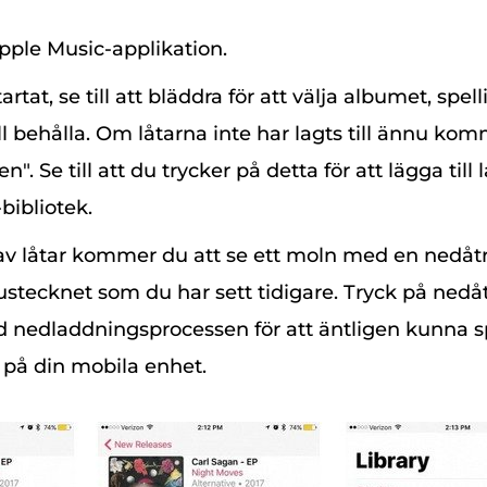
ple Music-applikation.
rtat, se till att bläddra för att välja albumet, spell
ll behålla. Om låtarna inte har lagts till ännu kom
n". Se till att du trycker på detta för att lägga till l
bibliotek.
g av låtar kommer du att se ett moln med en nedåtr
plustecknet som du har sett tidigare. Tryck på nedåt
d nedladdningsprocessen för att äntligen kunna s
e på din mobila enhet.