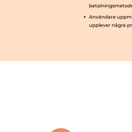
betalningsmetode
Användare uppman
upplever några p