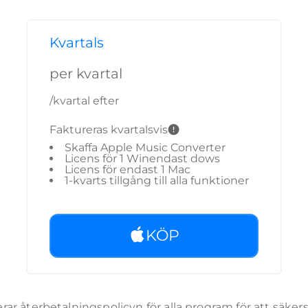
Kvartals
per kvartal
/kvartal efter
Faktureras kvartalsvis
Skaffa Apple Music Converter
Licens för 1 Winendast dows
Licens för endast 1 Mac
1-kvarts tillgång till alla funktioner
KÖP
 återbetalningspolicyn för alla program för att säkerstäl