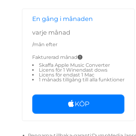
En gång i månaden
varje månad
/mån efter
Fakturerad månad
Skaffa Apple Music Converter
Licens för 1 Winendast dows
Licens för endast 1 Mac
1 månads tillgång till alla funktioner
KÖP
Pengarna-tillbaka-garanti:DumpMedia lanserar