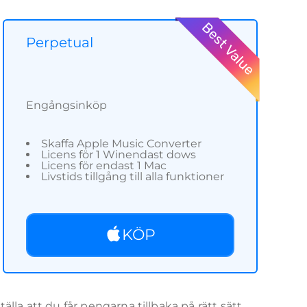
Perpetual
Engångsinköp
Skaffa Apple Music Converter
Licens för 1 Winendast dows
Licens för endast 1 Mac
Livstids tillgång till alla funktioner
KÖP
la att du får pengarna tillbaka på rätt sätt.