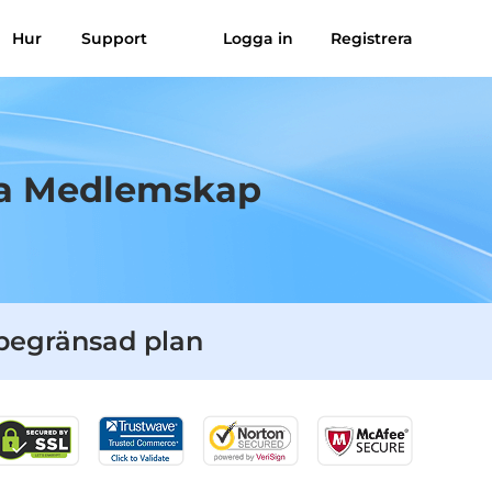
Hur
Support
Logga in
Registrera
sik till MP3
Suno till MP3
a Medlemskap
begränsad plan