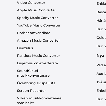
Video Converter
Enkla
Apple Music Converter
Bästa
Spotify Music Converter
Här ä
YouTube Music Converter
Hur m
Hörbar omvandlare
Guide
Amazon Music Converter
Hur m
DeezPlus
Nya 
Pandora Music Converter
Linjemusikkonverterare
Vad ä
SoundCloud-
Audib
musikkonverterare
Två s
Överföring av spellista
Screen Recorder
Enkel
Vilken musikkonverterare
Hur m
som helst