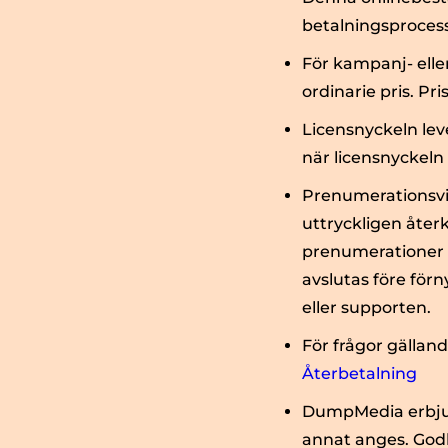
betalningsprocess
För kampanj- elle
ordinarie pris. Pr
Licensnyckeln leve
när licensnyckeln
Prenumerationsvil
uttryckligen åter
prenumerationer f
avslutas före för
eller supporten.
För frågor gälland
Återbetalning
DumpMedia erbjude
annat anges. Godk