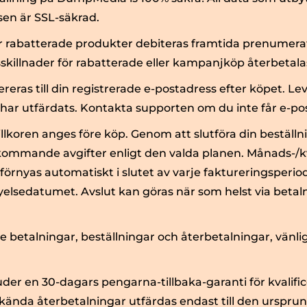
en är SSL-säkrad.
r rabatterade produkter debiteras framtida prenumerati
isskillnader för rabatterade eller kampanjköp återbetalas
reras till din registrerade e-postadress efter köpet. Le
 har utfärdats. Kontakta supporten om du inte får e-
lkoren anges före köp. Genom att slutföra din beställ
kommande avgifter enligt den valda planen. Månads-/k
örnyas automatiskt i slutet av varje faktureringsperio
nyelsedatumet. Avslut kan göras när som helst via beta
e betalningar, beställningar och återbetalningar, vänli
r en 30-dagars pengarna-tillbaka-garanti för kvalifi
ända återbetalningar utfärdas endast till den ursprun