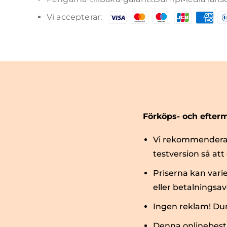
Vi accepterar:
Förköps- och efte
Vi rekommenderar 
testversion så att
Priserna kan varie
eller betalningsav
Ingen reklam! Du
Denna onlinebestä