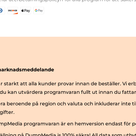
rmarknadsmeddelande
starkt att alla kunder provar innan de beställer. Vi erb
 du kan utvärdera programvaran fullt ut innan du fattar
ra beroende på region och valuta och inkluderar inte ti
gifter.
mpMedia programvaran är en hemversion endast för pe
llning på DumpMedia is 100% säkra! All data som utby