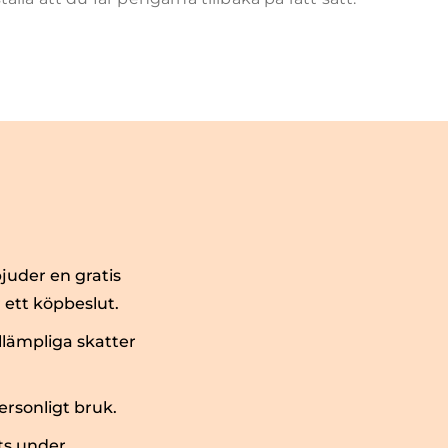
juder en gratis
 ett köpbeslut.
llämpliga skatter
rsonligt bruk.
ts under