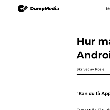
Apple Music Converter
M
Vilken musikkonverterare s
Video Converter
helst
Spotify till mp3
YouTube Musik 
Hur ma
Apple Music Converter
Androi
Amazon Music Converter
DeezPlus
Skrivet av Rosie
Linjemusikkonverterare
"Kan du få Ap
Överföring av spellista