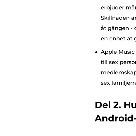
erbjuder må
Skillnaden ä
åt gången - 
en enhet åt 
Apple Music 
till sex pers
medlemskap (
sex familje
Del 2. Hu
Android