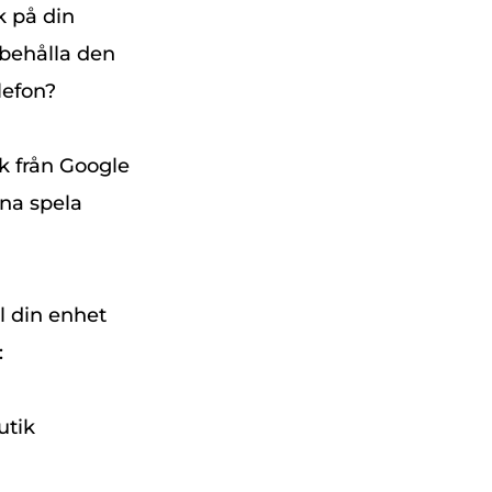
 på din
 behålla den
lefon?
k från Google
na spela
l din enhet
:
utik