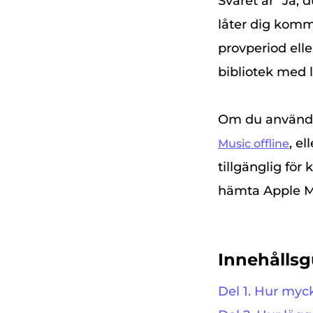
Svaret är "Ja,
låter dig komma
provperiod elle
bibliotek med 
Om du använde
, e
Music offline
tillgänglig för
hämta Apple M
Innehållsg
Del 1. Hur myc