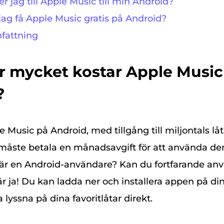
er jag till Apple Music till min Android?
jag få Apple Music gratis på Android?
fattning
ur mycket kostar Apple Music
?
 Music på Android, med tillgång till miljontals lå
u måste betala en månadsavgift för att använda d
är en Android-användare? Kan du fortfarande an
r ja! Du kan ladda ner och installera appen på di
 lyssna på dina favoritlåtar direkt.