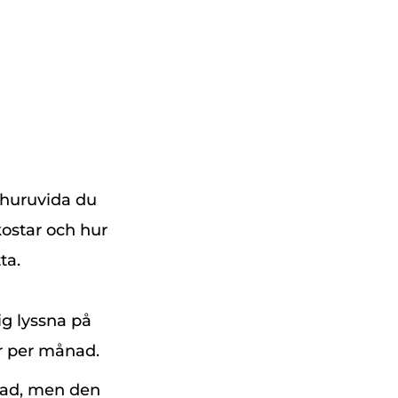
 huruvida du
kostar och hur
ta.
ig lyssna på
mar per månad.
nad, men den