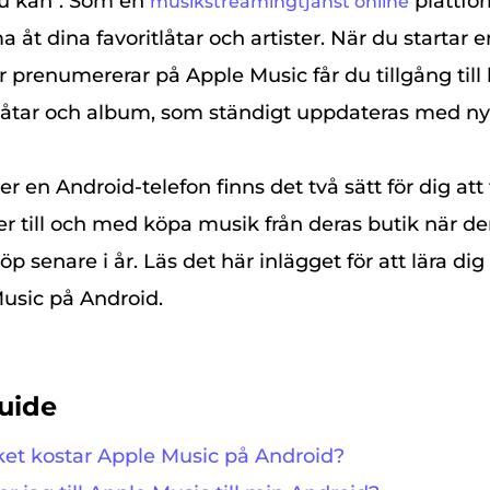
 du kan". Som en
plattfo
musikstreamingtjänst online
 åt dina favoritlåtar och artister. När du startar e
r prenumererar på Apple Music får du tillgång till
låtar och album, som ständigt uppdateras med nya
r en Android-telefon finns det
två sätt
för dig att
ller till och med köpa musik från deras butik när de
 köp senare i år. Läs det här inlägget för att lära d
usic på Android
.
uide
ket kostar Apple Music på Android?