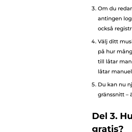
Om du redan 
antingen logg
också registr
Välj ditt mus
på hur många
till låtar ma
låtar manuell
Du kan nu nju
gränssnitt – 
Del 3. H
gratis?