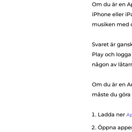
Om du är en A
iPhone eller iP
musiken med di
Svaret är gans
Play och logga
någon av låtarn
Om du är en And
måste du göra
Ladda ner
Ap
Öppna appen