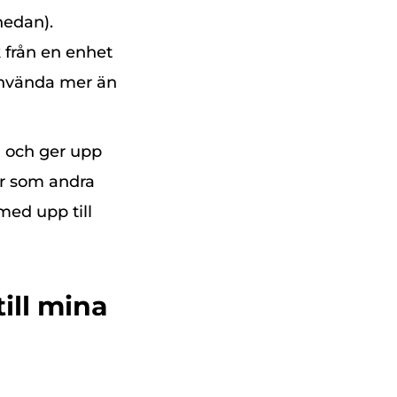
nedan).
 från en enhet
 använda mer än
d och ger upp
ner som andra
med upp till
till mina