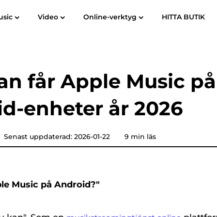
usic
Video
Online-verktyg
HITTA BUTIK
Användarhandbok
Vanliga frågor
om
Spotify Music Converter
Screen Recorder
till MP3
Apple Music till MP3
Amazon mu
n får Apple Music på
YouTube Music Converter
d-enheter år 2026
Hörbar omvandlare
Pandora Music Converter
Senast uppdaterad: 2026-01-22
9 min läs
SoundCloud-musikkonverterare
ple Music på Android?"