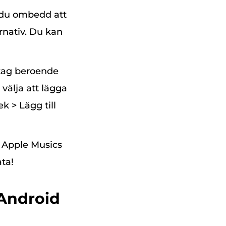
 du ombedd att
ernativ. Du kan
t tag beroende
välja att lägga
ek > Lägg till
d Apple Musics
ata!
 Android