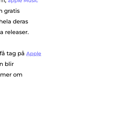
rm,
äpple Music
n gratis
 hela deras
 releaser.
 få tag på
Apple
n blir
ig mer om