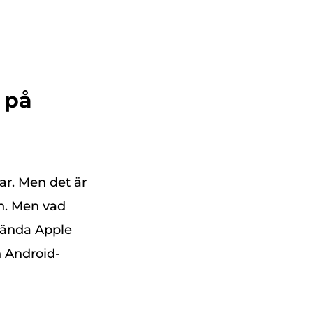
 på
tar. Men det är
en. Men vad
vända Apple
n Android-