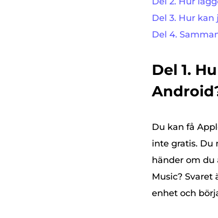
Del 2. Hur lägg
Del 3. Hur kan 
Del 4. Samman
Del 1. H
Android
Du kan få Apple
inte gratis. D
händer om du 
Music? Svaret ä
enhet och börja