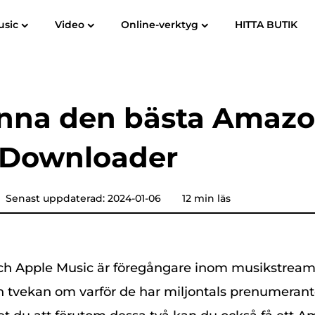
usic
Video
Online-verktyg
HITTA BUTIK
Användarhandbok
Vanliga frågor
om
Spotify Music Converter
Screen Recorder
till MP3
Apple Music till MP3
Amazon mu
änna den bästa Amaz
YouTube Music Converter
 Downloader
Hörbar omvandlare
Pandora Music Converter
Senast uppdaterad: 2024-01-06
12 min läs
SoundCloud-musikkonverterare
och Apple Music är föregångare inom musikstrea
n tvekan om varför de har miljontals prenumerant