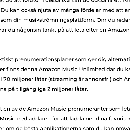
et du att förutom dessa två kan du också få ett 
u kan också njuta av många fördelar med att 
som din musikströmningsplattform. Om du redan
ar du någonsin tänkt på att leta efter en Amazon
tiskt prenumerationsplaner som ger dig alternativ
et finns denna Amazon Music Unlimited där du ka
ll 70 miljoner låtar (streaming är annonsfri) och
na på tillgängliga 2 miljoner låtar.
t en av de Amazon Music-prenumeranter som leta
sic-nedladdaren för att ladda ner dina favoriter,
mer om de bästa applikationerna som du kan prov