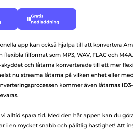
Gratis
g
nedladdning
onella app kan också hjälpa till att konvertera A
ch flexibla filformat som MP3, WAV, FLAC och M4A. 
skyddet och låtarna konverterade till ett mer flex
lst nu streama låtarna på vilken enhet eller me
onverteringsprocessen kommer även låtarnas ID3
evaras.
ll vi alltid spara tid. Med den här appen kan du gö
r i en mycket snabb och pålitlig hastighet! Att in