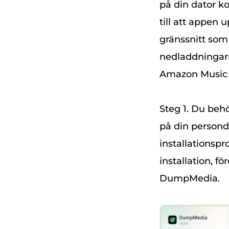
på din dator k
till att appen 
gränssnitt som
nedladdningar
Amazon Music 
Steg 1. Du be
på din personda
installationspr
installation, f
DumpMedia.