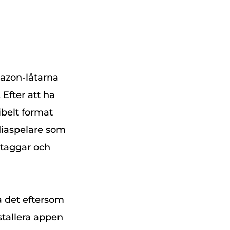
mazon-låtarna
Efter att ha
ibelt format
diaspelare som
-taggar och
ra det eftersom
stallera appen