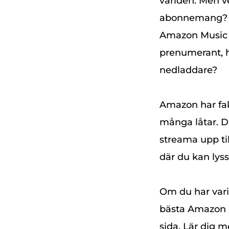
världen. Men v
abonnemang? D
Amazon Music 
prenumerant, h
nedladdare?
Amazon har fak
många låtar. D
streama upp ti
där du kan lyss
Om du har vari
bästa Amazon Mu
sida. Lär dig 