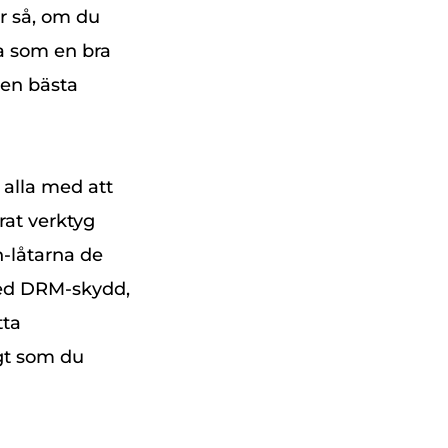
r så, om du
na som en bra
den bästa
alla med att
rat verktyg
n-låtarna de
 med DRM-skydd,
tta
gt som du