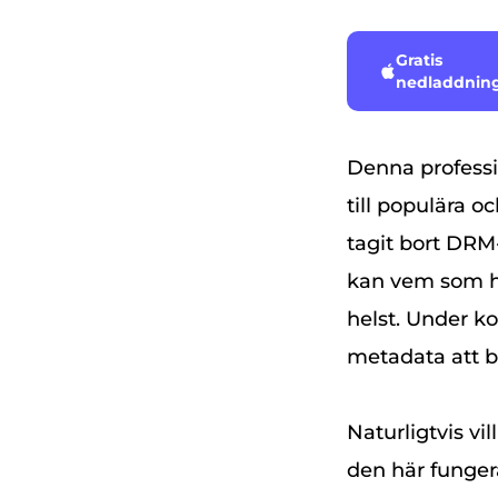
Gratis
nedladdnin
Denna professi
till populära o
tagit bort DRM-
kan vem som he
helst. Under k
metadata att b
Naturligtvis vi
den här fungera