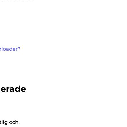
nloader?
derade
tlig och,