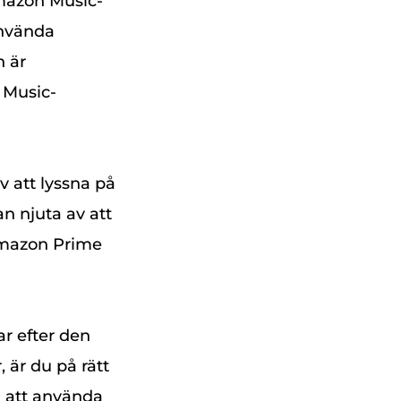
Amazon Music-
använda
 är
 Music-
 att lyssna på
n njuta av att
 Amazon Prime
r efter den
 är du på rätt
a att använda