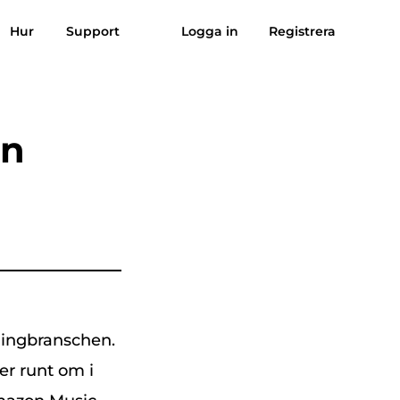
Hur
Support
Logga in
Registrera
Omdömen
Gratis nedladdning
Köp nu
sik till MP3
Suno till MP3
on
mingbranschen.
er runt om i