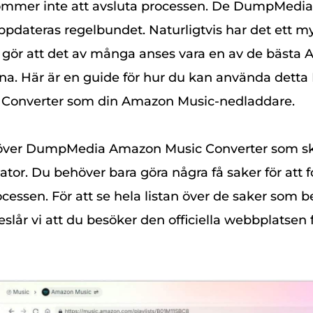
ommer inte att avsluta processen. De DumpMedia 
uppdateras regelbundet. Naturligtvis har det ett m
 gör att det av många anses vara en av de bästa
na. Här är en guide för hur du kan använda det
Converter som din Amazon Music-nedladdare.
höver DumpMedia Amazon Music Converter som ska
tor. Du behöver bara göra några få saker för att 
ocessen. För att se hela listan över de saker som b
öreslår vi att du besöker den officiella webbplatsen 