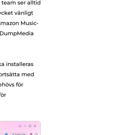
team ser alltid
ycket vänligt
 Amazon Music-
ta DumpMedia
 installeras
fortsätta med
ehövs för
för