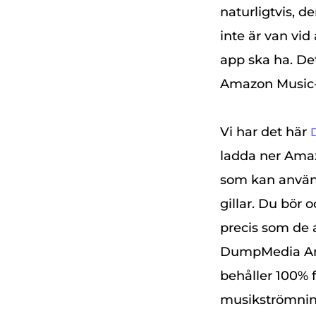
naturligtvis, 
inte är van vi
app ska ha. De
Amazon Music-
Vi har det här
ladda ner Amaz
som kan använd
gillar. Du bör
precis som de 
DumpMedia Ama
behåller 100% f
musikströmnin