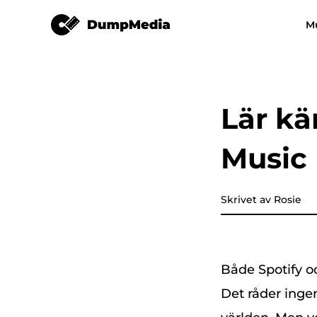
Amazon Music Converter
M
Vilken musikkonverterare s
Video Converter
helst
Spotify till mp3
YouTube Musik 
Lär k
Apple Music Converter
Music
Amazon Music Converter
DeezPlus
Skrivet av Rosie
Linjemusikkonverterare
Både Spotify 
Överföring av spellista
Det råder inge