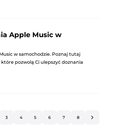
ia Apple Music w
Music w samochodzie. Poznaj tutaj
 które pozwolą Ci ulepszyć doznania
3
4
5
6
7
8