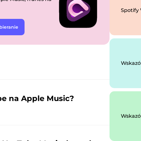
Spotify
ieranie
Wskazów
e na Apple Music?
Wskazów