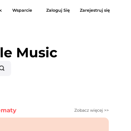
k
Wsparcie
Zaloguj Się
Zarejestruj się
usic do MP3
Suno do MP3
le Music
ematy
Zobacz więcej >>