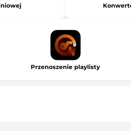
iniowej
Konwert
Przenoszenie playlisty