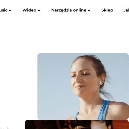
usic
Wideo
Narzędzia online
Sklep
Ja
Spotify Music Converter
Screen Recorder
ube do
Apple Music do MP3
Amazon M
Konwerter muzyki YouTube
Konwerter dźwiękowy
Konwerter muzyki Pandora
Konwerter muzyki SoundCloud