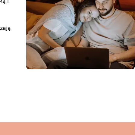
ką i
zają