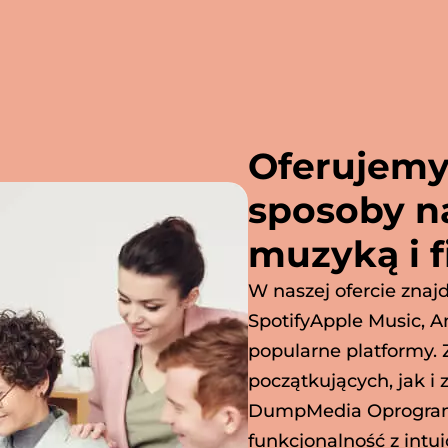
Oferujemy
sposoby na
muzyką i f
W naszej ofercie znajd
SpotifyApple Music, A
popularne platformy.
początkujących, jak 
DumpMedia Oprogramo
funkcjonalność z intu