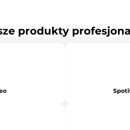
ze produkty profesjon
eo
Spoti