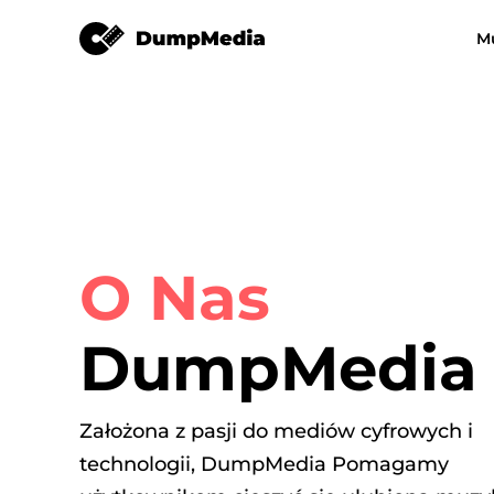
M
Dowolny konwerter muzyki
Konwerter wideo
Spotify do mp3
Muzyka YouT
MP3
Apple Music Converter
Konwerter muzyki Amazon
O Nas
DeezPlus
DumpMedia
Konwerter muzyki liniowej
Założona z pasji do mediów cyfrowych i
Przenoszenie playlisty
technologii, DumpMedia Pomagamy