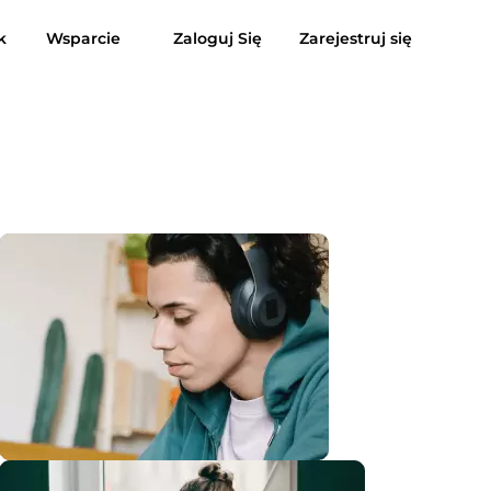
k
Wsparcie
Zaloguj Się
Zarejestruj się
usic do MP3
Suno do MP3