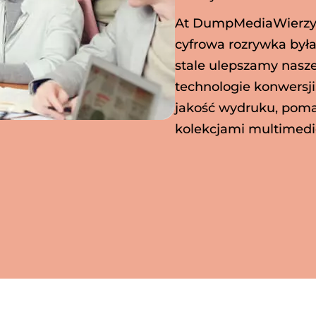
At DumpMediaWierzymy
cyfrowa rozrywka była
stale ulepszamy nasz
technologie konwersji
jakość wydruku, pom
kolekcjami multimedió