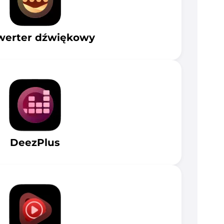
werter dźwiękowy
DeezPlus