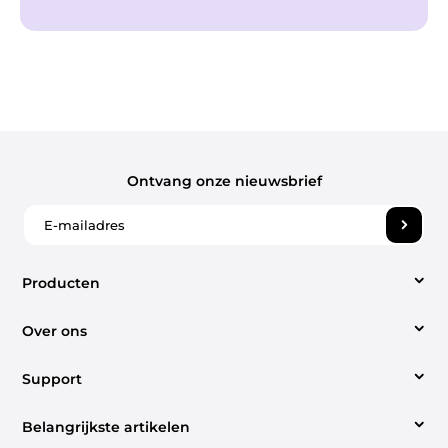
Ontvang onze nieuwsbrief
Producten
Over ons
Video Converter
Support
Over ons
Apple Music Converter
Belangrijkste artikelen
Support center
Contact