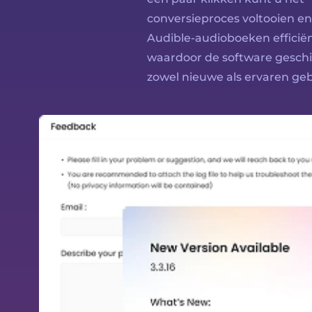
conversieproces voltooien e
Audible-audioboeken efficië
waardoor de software geschik
zowel nieuwe als ervaren geb