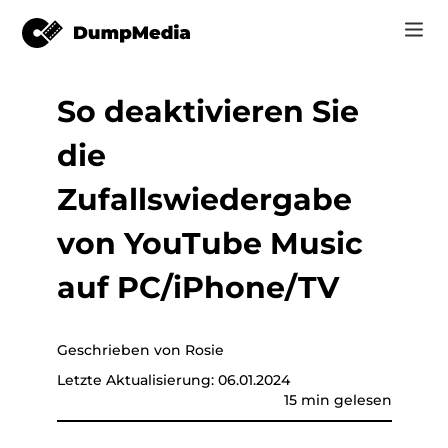
So deaktivieren Sie
Musik
Anmelden
die
Video
Spotify zu mp3
Jetzt registrieren
Zufallswiedergabe
Online-Tools
YouTube Music zu MP3
von YouTube Music
r
Shop
Apple Music zu MP3
auf PC/iPhone/TV
Wie man
Amazon Music zu MP3
Unterstützung
Geschrieben von Rosie
er
Suno zu MP3
Letzte Aktualisierung: 06.01.2024
15 min gelesen
er