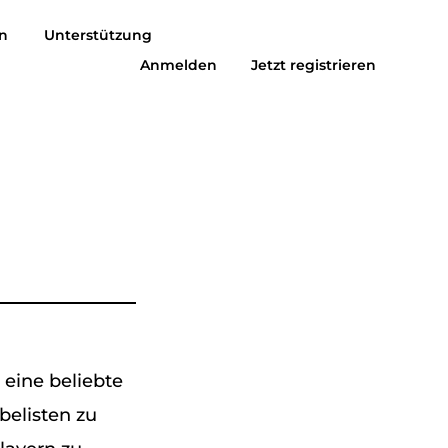
n
Unterstützung
Kostenlos Herunterladen
Jetzt Kaufen
Anmelden
Jetzt registrieren
usic zu MP3
Suno zu MP3
 eine beliebte
belisten zu