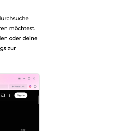
durchsuche
eren möchtest.
den oder deine
gs zur