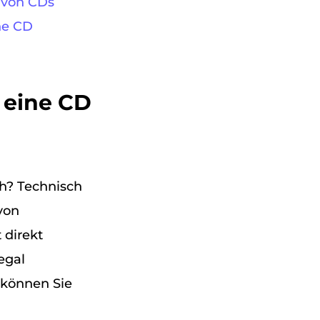
 von CDs
ne CD
 eine CD
h? Technisch
 von
 direkt
egal
 können Sie