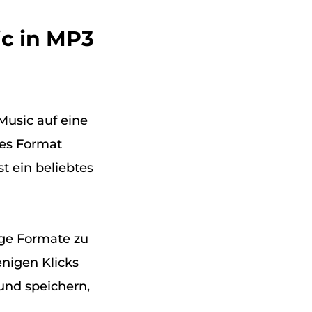
ic in MP3
usic auf eine
les Format
st ein beliebtes
ige Formate zu
nigen Klicks
und speichern,