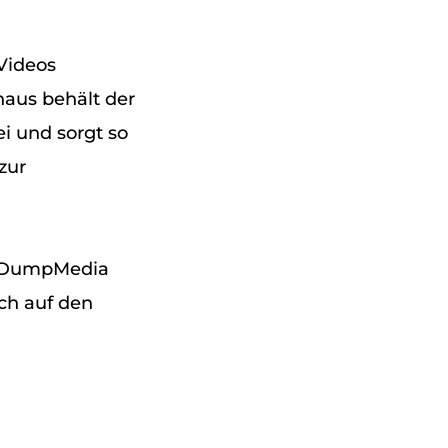
Videos
naus behält der
i und sorgt so
zur
n DumpMedia
ch auf den