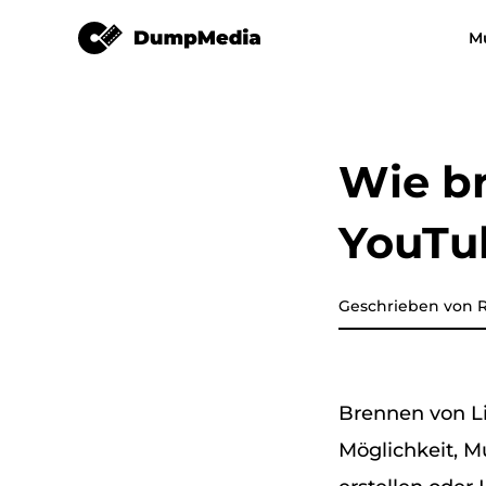
YouTube-Musikkonverter
M
Jeder Musikkonverter
Video Converter
Spotify zu mp3
YouTube Music
Wie br
Apple Musikkonverter
YouTu
Amazon Music Converter
DeezPlus
Geschrieben von R
Line Music Converter
Brennen von L
Playlist-Übertragung
Möglichkeit, M