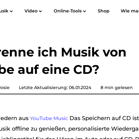
usik
Video
Online-Tools
Shop
Wie ma
Benutzerhandbuch
Häufig gestellte Fragen
Bewertungen
Spotify Music Converter
Screen Recorder
 zu MP3
Apple Music zu MP3
Amazon M
enne ich Musik von
YouTube-Musikkonverter
be auf eine CD?
Akustischer Konverter
Pandora Musikkonverter
osie
Letzte Aktualisierung: 06.01.2024
8 min gelesen
SoundCloud Music Converter
iedern aus
Das Speichern auf CD ist
YouTube Music
usik offline zu genießen, personalisierte Wiederga