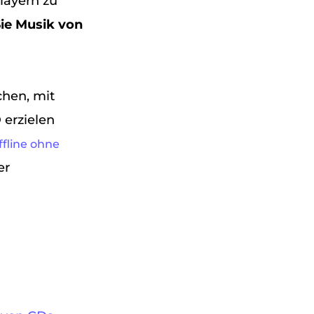
Playern zu
ie Musik von
hen, mit
 erzielen
fline ohne
er