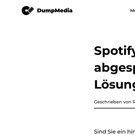
Spotify Music Converter
M
Jeder Musikkonverter
Video Converter
Spotify zu mp3
YouTube Music
Spotif
Apple Musikkonverter
abgesp
Amazon Music Converter
Lösun
DeezPlus
Geschrieben von R
Line Music Converter
Playlist-Übertragung
Sind Sie ein hi