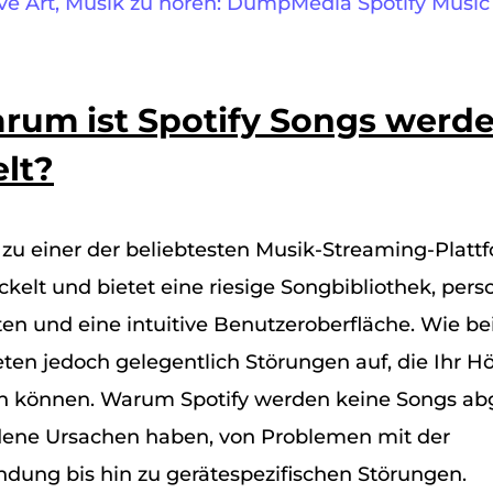
ative Art, Musik zu hören: DumpMedia Spotify Music
Warum ist Spotify Songs werd
lt?
 zu einer der beliebtesten Musik-Streaming-Platt
kelt und bietet eine riesige Songbibliothek, perso
en und eine intuitive Benutzeroberfläche. Wie bei
eten jedoch gelegentlich Störungen auf, die Ihr 
en können. Warum Spotify werden keine Songs ab
dene Ursachen haben, von Problemen mit der
dung bis hin zu gerätespezifischen Störungen.