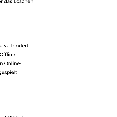
r das Löschen
.
d verhindert,
Offline-
n Online-
gespielt
nbarungen