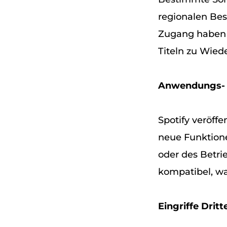
regionalen Be
Zugang haben 
Titeln zu Wie
Anwendungs- o
Spotify veröff
neue Funktione
oder des Betri
kompatibel, w
Eingriffe Dritte