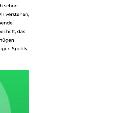
ch schon
ir verstehen,
ssende
 hilft, das
gnügen
igen Spotify