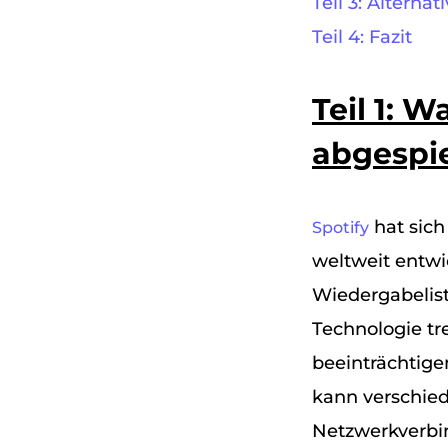
Teil 3: Altern
Teil 4: Fazit
Teil 1: 
abgespie
hat sich
Spotify
weltweit entwic
Wiedergabelist
Technologie tr
beeinträchtig
kann verschie
Netzwerkverbin