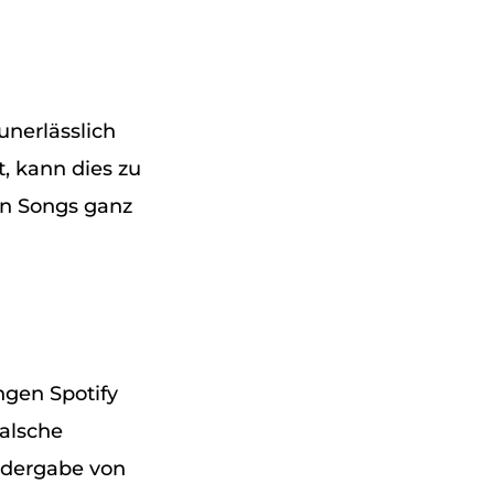
unerlässlich
, kann dies zu
on Songs ganz
gen Spotify
alsche
edergabe von