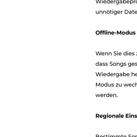
Wiedergabepro
unnötiger Dat
Offline-Modus 
Wenn Sie dies 
dass Songs gest
Wiedergabe her
Modus zu wechs
werden.
Regionale Ein
Bestimmte Son