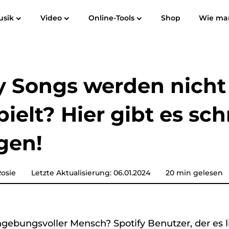
usik
Video
Online-Tools
Shop
Wie ma
Benutzerhandbuch
Häufig gestellte Fragen
Bewertungen
Spotify Music Converter
Screen Recorder
 zu MP3
Apple Music zu MP3
Amazon M
y Songs werden nicht
YouTube-Musikkonverter
ielt? Hier gibt es sch
Akustischer Konverter
gen!
Pandora Musikkonverter
osie
Letzte Aktualisierung: 06.01.2024
20 min gelesen
SoundCloud Music Converter
ngebungsvoller Mensch? Spotify Benutzer, der es li