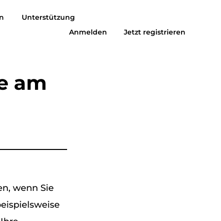
n
Unterstützung
Kostenlos Herunterladen
Jetzt Kaufen
Anmelden
Jetzt registrieren
usic zu MP3
Suno zu MP3
ne am
en, wenn Sie
beispielsweise