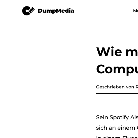
Spotify Music Converter
M
Jeder Musikkonverter
Video Converter
Spotify zu mp3
YouTube Music
Wie ma
Apple Musikkonverter
Compu
Amazon Music Converter
DeezPlus
Geschrieben von R
Line Music Converter
Sein Spotify A
Playlist-Übertragung
sich an einem 