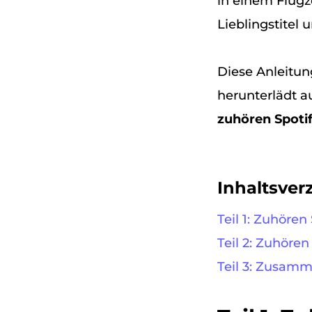
in einem Flugz
Lieblingstitel 
Diese Anleitun
herunterlädt a
zuhören Spoti
Inhaltsver
Teil 1: Zuhöre
Teil 2: Zuhöre
Teil 3: Zusam