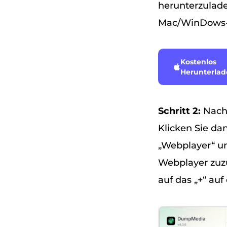
herunterzulad
Mac/WinDows-
Kostenlos
Herunterla
Schritt 2:
Nach 
Klicken Sie dan
„Webplayer“ un
Webplayer zuzu
auf das „+“ auf