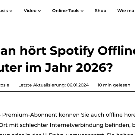
usik
Video
Online-Tools
Shop
Wie ma
Benutzerhandbuch
Häufig gestellte Fragen
Bewertungen
Spotify Music Converter
Screen Recorder
 zu MP3
Apple Music zu MP3
Amazon M
n hört Spotify Offli
YouTube-Musikkonverter
ter im Jahr 2026?
Akustischer Konverter
Pandora Musikkonverter
osie
Letzte Aktualisierung: 06.01.2024
10 min gelesen
SoundCloud Music Converter
ls Premium-Abonnent können Sie auch offline hör
Ort mit schlechter Internetverbindung befinden, 