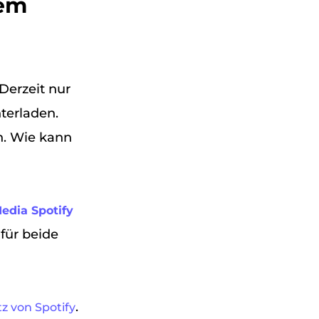
rem
Derzeit nur
terladen.
n. Wie kann
dia Spotify
 für beide
.
z von Spotify