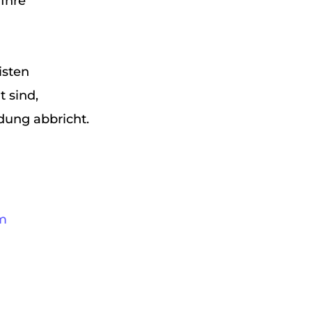
Ihre
isten
t sind,
dung abbricht.
um