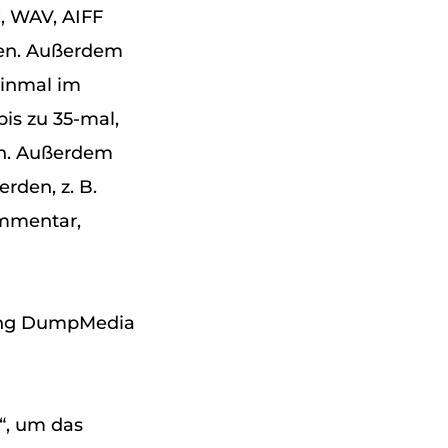
, WAV, AIFF
ten. Außerdem
einmal im
is zu 35-mal,
en. Außerdem
rden, z. B.
ommentar,
zung DumpMedia
“, um das