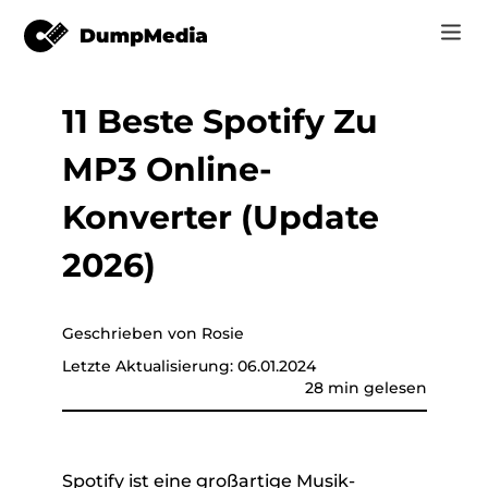
11 Beste Spotify Zu
Musik
Anmelden
MP3 Online-
Video
Spotify zu mp3
Jetzt registrieren
Konverter (Update
Online-Tools
YouTube Music zu MP3
2026)
r
Shop
Apple Music zu MP3
Wie man
Geschrieben von Rosie
Amazon Music zu MP3
Letzte Aktualisierung: 06.01.2024
Unterstützung
28 min gelesen
er
Suno zu MP3
er
Spotify ist eine großartige Musik-