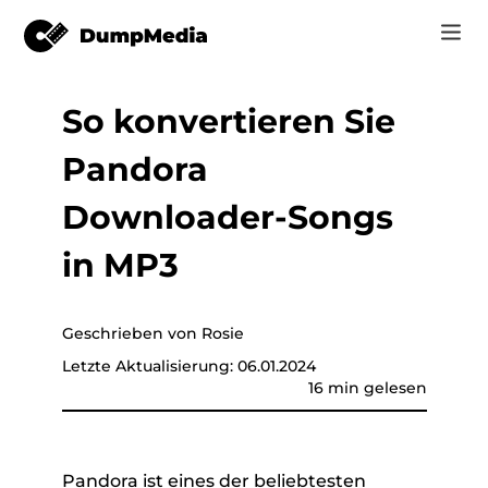
So konvertieren Sie
Musik
Anmelden
Pandora
Video
Spotify zu mp3
Jetzt registrieren
Downloader-Songs
Online-Tools
YouTube Music zu MP3
in MP3
r
Shop
Apple Music zu MP3
Wie man
Geschrieben von Rosie
Amazon Music zu MP3
Letzte Aktualisierung: 06.01.2024
Unterstützung
16 min gelesen
er
Suno zu MP3
er
Pandora ist eines der beliebtesten