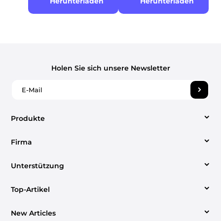
Herunterladen
Herunterladen
Holen Sie sich unsere Newsletter
Produkte
Firma
Video Converter
Unterstützung
Über uns
Apple Musikkonverter
Top-Artikel
Hilfezentrum
Kontakt aufnehmen
Spotify Music Converter
New Articles
Einfache Möglichkeiten zum Konvertieren Spotify
Anweisungen
Nutzungsbedingungen