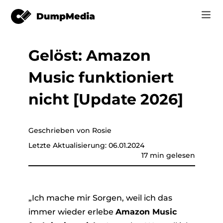
Gelöst: Amazon
Musik
Anmelden
Music funktioniert
Video
Spotify zu mp3
Jetzt registrieren
nicht [Update 2026]
Online-Tools
YouTube Music zu MP3
r
Shop
Geschrieben von Rosie
Apple Music zu MP3
Letzte Aktualisierung: 06.01.2024
Wie man
17 min gelesen
Amazon Music zu MP3
Unterstützung
er
Suno zu MP3
„Ich mache mir Sorgen, weil ich das
immer wieder erlebe
Amazon Music
er