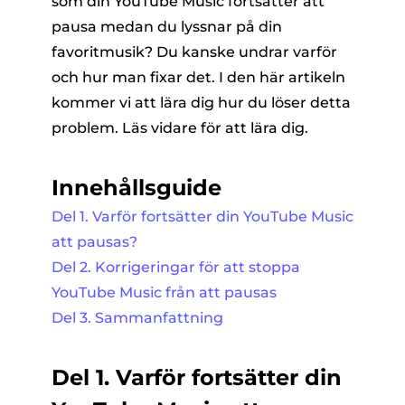
som din YouTube Music fortsätter att
pausa medan du lyssnar på din
favoritmusik? Du kanske undrar varför
och hur man fixar det. I den här artikeln
kommer vi att lära dig hur du löser detta
problem. Läs vidare för att lära dig.
er
Innehållsguide
Del 1. Varför fortsätter din YouTube Music
e
att pausas?
Del 2. Korrigeringar för att stoppa
YouTube Music från att pausas
erterare
Del 3. Sammanfattning
Del 1. Varför fortsätter din