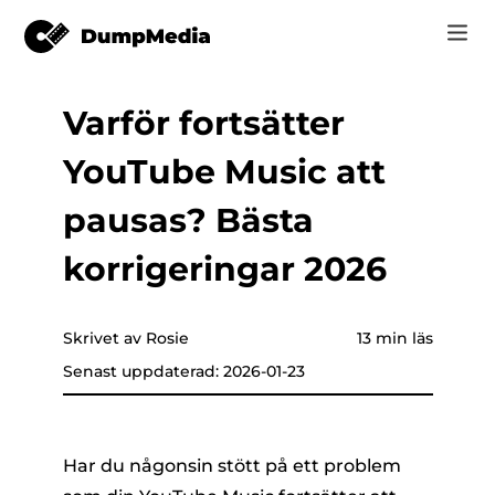
Varför fortsätter
Music
Logga in
YouTube Music att
Video
Spotify till mp3
are som helst
Registrera
pausas? Bästa
Online-verktyg
YouTube Musik till MP3
korrigeringar 2026
r
HITTA BUTIK
Apple Music till MP3
Hur
Skrivet av Rosie
13 min läs
Amazon musik till MP3
Senast uppdaterad: 2026-01-23
Support
er
Suno till MP3
Har du någonsin stött på ett problem
er