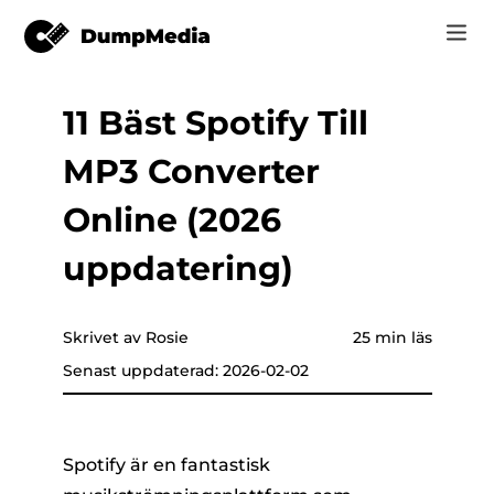
11 Bäst Spotify Till
Music
Logga in
MP3 Converter
Video
Spotify till mp3
are som helst
Registrera
Online (2026
Online-verktyg
YouTube Musik till MP3
uppdatering)
r
HITTA BUTIK
Apple Music till MP3
Hur
Skrivet av Rosie
25 min läs
Amazon musik till MP3
Senast uppdaterad: 2026-02-02
Support
er
Suno till MP3
Spotify är en fantastisk
er