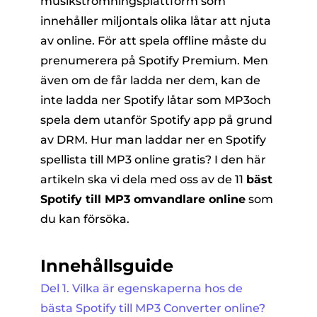
musikströmningsplattform som
innehåller miljontals olika låtar att njuta
av online. För att spela offline måste du
prenumerera på Spotify Premium. Men
även om de får ladda ner dem, kan de
inte ladda ner Spotify låtar som MP3och
spela dem utanför Spotify app på grund
er
av DRM. Hur man laddar ner en Spotify
spellista till MP3 online gratis? I den här
artikeln ska vi dela med oss ​​av de 11
bäst
e
Spotify till MP3 omvandlare online
som
du kan försöka.
erterare
Innehållsguide
Del 1. Vilka är egenskaperna hos de
bästa Spotify till MP3 Converter online?