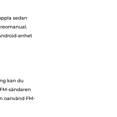
Koppla sedan
tereomanual.
Android-enhet
ing kan du
t FM-sändaren
å en oanvänd FM-