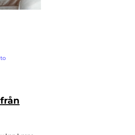
uto
 från