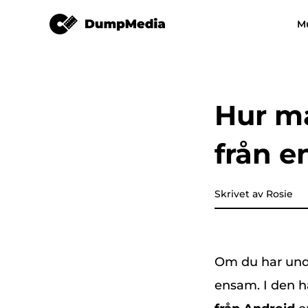
Pandora Music Converter
M
Vilken musikkonverterare s
Video Converter
helst
Spotify till mp3
YouTube Musik 
Hur ma
Apple Music Converter
från e
Amazon Music Converter
DeezPlus
Skrivet av Rosie
Linjemusikkonverterare
Om du har un
Överföring av spellista
ensam. I den h