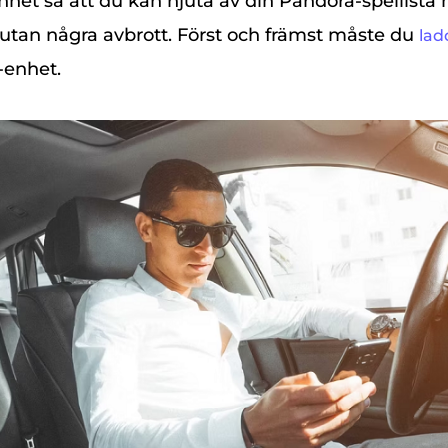
nhet så att du kan njuta av din Pandora-spellista
 utan några avbrott. Först och främst måste du
lad
d-enhet.