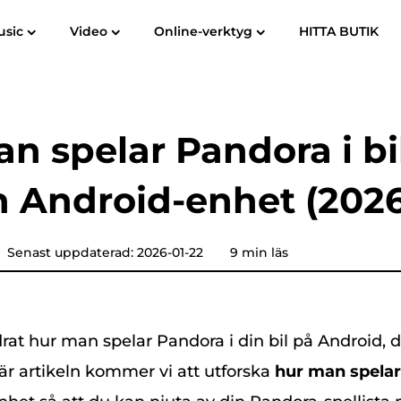
usic
Video
Online-verktyg
HITTA BUTIK
Användarhandbok
Vanliga frågor
om
Spotify Music Converter
Screen Recorder
till MP3
Apple Music till MP3
Amazon mu
n spelar Pandora i bi
YouTube Music Converter
n Android-enhet (2026
Hörbar omvandlare
Pandora Music Converter
Senast uppdaterad: 2026-01-22
9 min läs
SoundCloud-musikkonverterare
drat
hur man spelar Pandora i din bil på Android
, 
är artikeln kommer vi att utforska
hur man spelar 