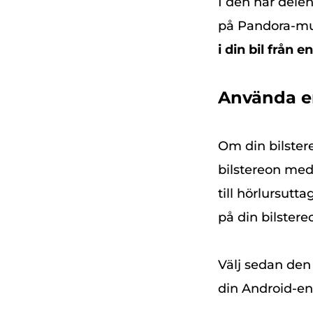
I den här delen
på Pandora-mus
i din bil från 
Använda en
Om din bilster
bilstereon med
till hörlursut
på din bilstereo
Välj sedan den
din Android-enh