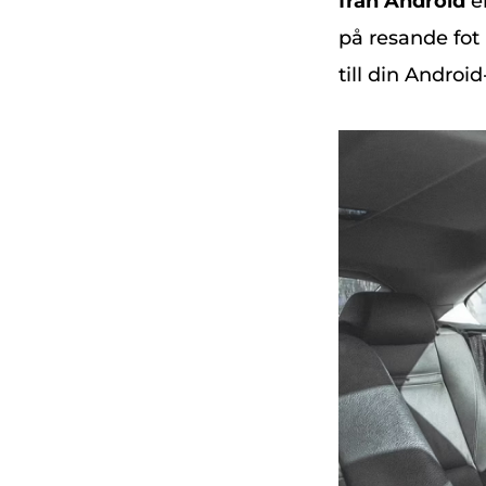
från Android
e
på resande fot
till din Androi