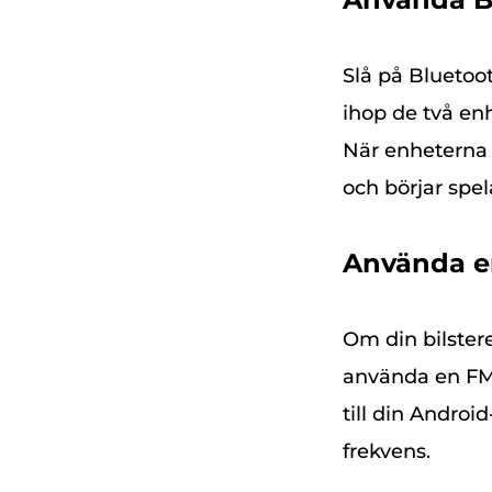
Slå på Bluetoo
ihop de två enh
När enheterna
och börjar spel
Använda e
Om din bilster
använda en FM-
till din Androi
frekvens.