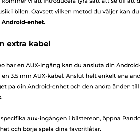
 kommer vi att introducera fyra sätt att se till att
ik i bilen. Oavsett vilken metod du väljer kan d
en Android-enhet.
 extra kabel
eo har en AUX-ingång kan du ansluta din Android-e
 en 3.5 mm AUX-kabel. Anslut helt enkelt ena än
taget på din Android-enhet och den andra änden ti
.
 specifika aux-ingången i bilstereon, öppna Pand
et och börja spela dina favoritlåtar.