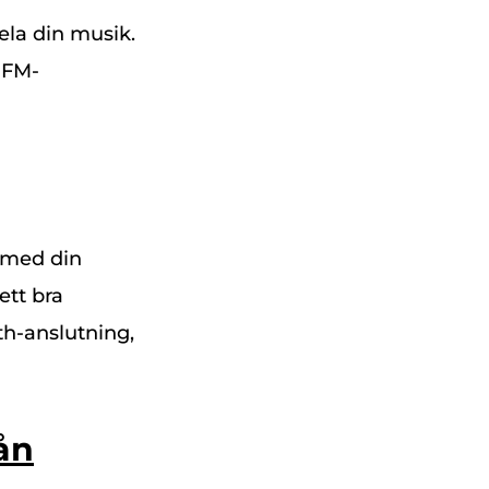
la din musik.
a FM-
 med din
ett bra
th-anslutning,
rån