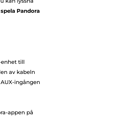
 du kan lyssna
u
spela Pandora
nhet till
den av kabeln
ll AUX-ingången
ora-appen på