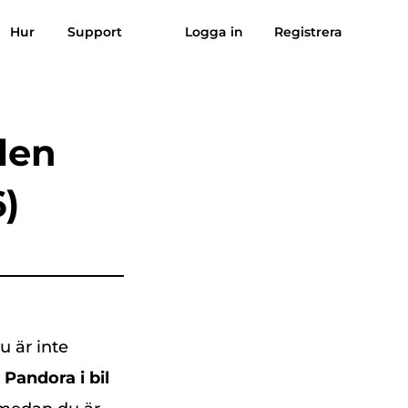
Hur
Support
Logga in
Registrera
Omdömen
Gratis nedladdning
Köp nu
sik till MP3
Suno till MP3
len
)
du är inte
Pandora i bil