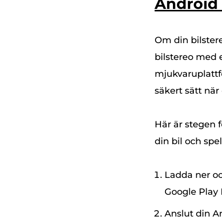
Android
Om din bilster
bilstereo med 
mjukvaruplattf
säkert sätt när
Här är stegen f
din bil och spe
Ladda ner oc
Google Play 
Anslut din An