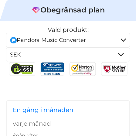
Obegränsad plan
Vald produkt:
Pandora Music Converter
er
e
erterare
En gång i månaden
varje månad
/mån efter