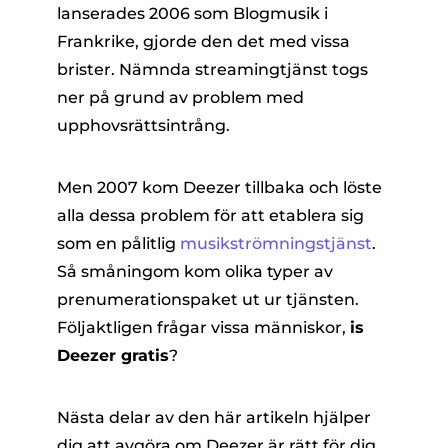
lanserades 2006 som Blogmusik i
Frankrike, gjorde den det med vissa
brister. Nämnda streamingtjänst togs
ner på grund av problem med
upphovsrättsintrång.
Men 2007 kom Deezer tillbaka och löste
er
alla dessa problem för att etablera sig
som en pålitlig
musikströmningstjänst
.
e
Så småningom kom olika typer av
prenumerationspaket ut ur tjänsten.
Följaktligen frågar vissa människor,
is
erterare
Deezer gratis
?
Nästa delar av den här artikeln hjälper
dig att avgöra om Deezer är rätt för dig.