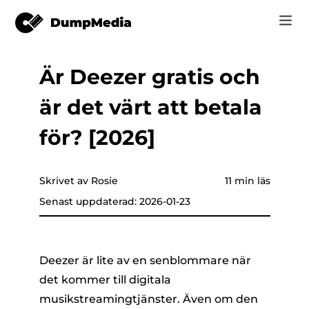
Är Deezer gratis och
Music
Logga in
är det värt att betala
Video
Spotify till mp3
are som helst
Registrera
för? [2026]
Online-verktyg
YouTube Musik till MP3
r
HITTA BUTIK
Skrivet av Rosie
11 min läs
Apple Music till MP3
Senast uppdaterad: 2026-01-23
Hur
Amazon musik till MP3
Support
er
Suno till MP3
Deezer är lite av en senblommare när
det kommer till digitala
musikstreamingtjänster. Även om den
er