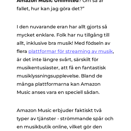
Amazon Music Unlimited
? Om så är
fallet, hur kan jag göra det?”
I den nuvarande eran har allt gjorts så
mycket enklare. Folk har nu tillgång till
allt, inklusive bra musik! Med födseln av
flera
plattformar för streaming av musik
,
er
är det inte längre svårt, särskilt för
musikentusiaster, att få en fantastisk
musiklyssningsupplevelse. Bland de
e
många plattformarna kan Amazon
Music anses vara en speciell sådan.
erterare
Amazon Music erbjuder faktiskt två
typer av tjänster - strömmande spår och
en musikbutik online, vilket gör den