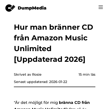
Hur man bränner CD
Music
Logga in
från Amazon Music
Video
Spotify till mp3
are som helst
Registrera
Unlimited
Online-verktyg
YouTube Musik till MP3
[Uppdaterad 2026]
r
HITTA BUTIK
Apple Music till MP3
Hur
Skrivet av Rosie
15 min läs
Amazon musik till MP3
Senast uppdaterad: 2026-01-22
Support
er
Suno till MP3
"Är det möjligt för mig
bränna CD från
er