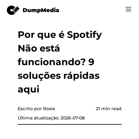
Por que é Spotify
Music
Log In
Não está
Vídeo
Spotify para mp3
 música
Registrar
funcionando? 9
Ferramentas on-line
Música do YouTube para MP3
soluções rápidas
r
Loja
Música da Apple para MP3
aqui
Como
a Apple
Amazon Música para MP3
Suporte
Escrito por Rosie
21 min read
o YouTube
Sol para MP3
Última atualização: 2026-07-08
er