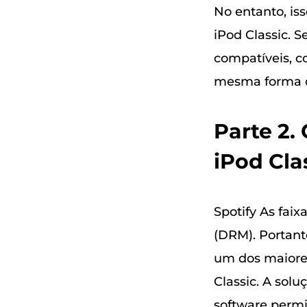
No entanto, iss
iPod Classic. 
compatíveis, c
mesma forma q
Parte 2.
iPod Cla
Spotify As faix
(DRM). Portant
um dos maiores
Classic. A solu
software permi