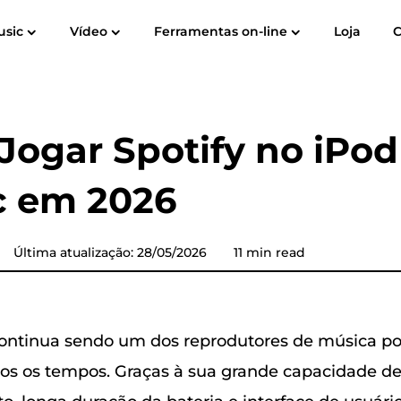
usic
Vídeo
Ferramentas on-line
Loja
Guia do Usuário
Perguntas Frequentes
Avali
o
Spotify Music Converter
Screen Recorder
ube para
Música da Apple para
Amazon M
Conversor de Música do
ogar Spotify no iPod
MP3
YouTube
c em 2026
Audible Converter
Conversor de música Pandora
Última atualização: 28/05/2026
11 min read
Conversor de música
SoundCloud
ntinua sendo um dos reprodutores de música por
os os tempos. Graças à sua grande capacidade d