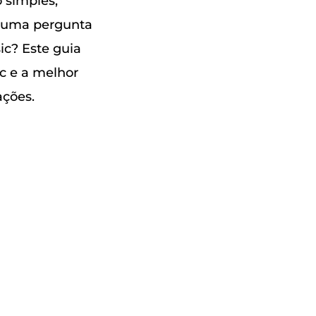
 simples,
, uma pergunta
ic? Este guia
c e a melhor
ações.