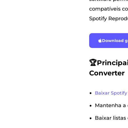
compatíveis co
Spotify Reprod
Download gr
🏆Principa
Converter
Baixar Spotif
Mantenha a q
Baixar lista