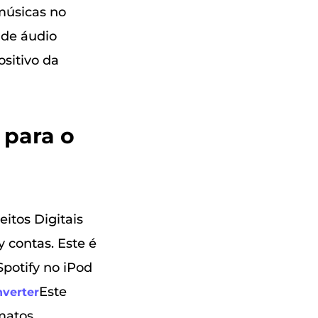
 músicas no
 de áudio
ositivo da
 para o
eitos Digitais
 contas. Este é
potify no iPod
Este
verter
matos