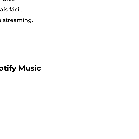
s fácil.
e streaming.
otify Music