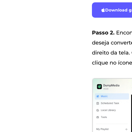
Download gr
Passo 2.
Encont
deseja convert
direito da tela
clique no ícone