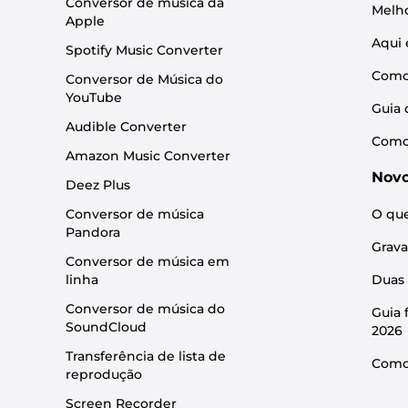
Conversor de música da
Melho
Apple
Aqui 
Spotify Music Converter
Como 
Conversor de Música do
YouTube
Guia 
Audible Converter
Como 
Amazon Music Converter
Novo
Deez Plus
Conversor de música
O que
Pandora
Grava
Conversor de música em
linha
Duas 
Conversor de música do
Guia 
SoundCloud
2026
Transferência de lista de
Como 
reprodução
Screen Recorder