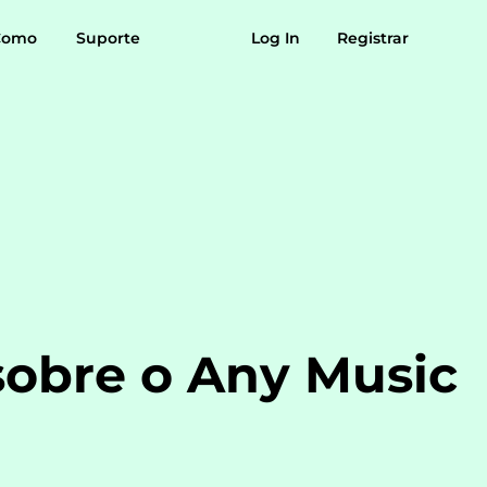
es
Como
Avaliações
Suporte
Log In
Registrar
Download grátis
Comprar agora
úsica para
Sol para MP3
MP3
obre o Any Music